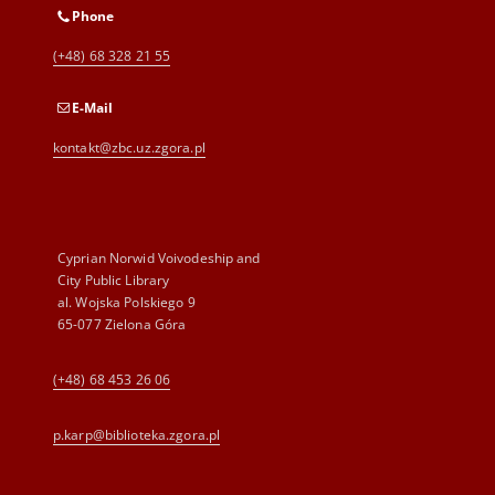
Phone
(+48) 68 328 21 55
E-Mail
kontakt@zbc.uz.zgora.pl
Cyprian Norwid Voivodeship and
City Public Library
al. Wojska Polskiego 9
65-077 Zielona Góra
(+48) 68 453 26 06
p.karp@biblioteka.zgora.pl