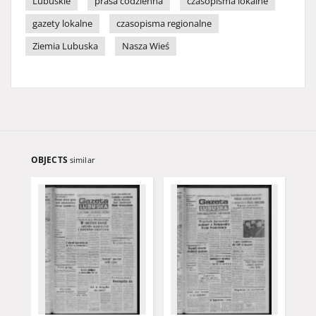
Lubuskie
prasa codzienna
czasopisma lokalne
gazety lokalne
czasopisma regionalne
Ziemia Lubuska
Nasza Wieś
OBJECTS
similar