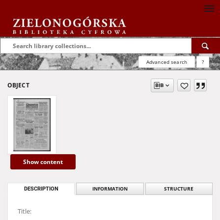
Advanced search
?
OBJECT
Show content
DESCRIPTION
INFORMATION
STRUCTURE
Title: