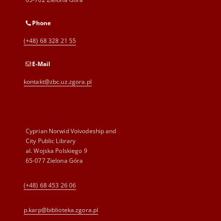
Phone
(+48) 68 328 21 55
E-Mail
kontakt@zbc.uz.zgora.pl
Cyprian Norwid Voivodeship and
City Public Library
al. Wojska Polskiego 9
65-077 Zielona Góra
(+48) 68 453 26 06
p.karp@biblioteka.zgora.pl