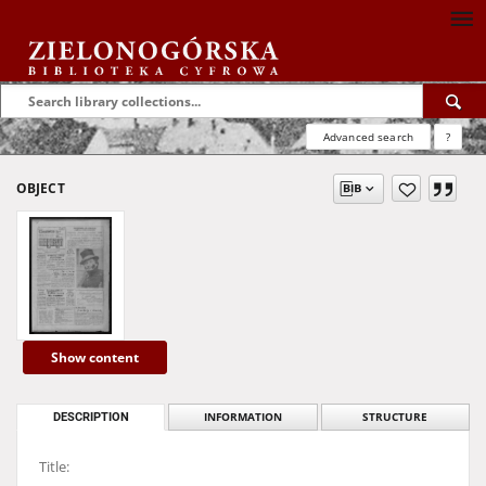
Advanced search
?
OBJECT
Show content
DESCRIPTION
INFORMATION
STRUCTURE
Title: