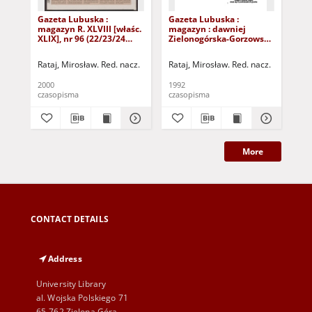
Gazeta Lubuska :
Gazeta Lubuska :
Gaz
magazyn R. XLVIII [właśc.
magazyn : dawniej
ma
XLIX], nr 96 (22/23/24
Zielonogórska-Gorzowska
Zi
kwietnia 2000). - Wyd. A
R. XL [właśc. XLI], nr 300
R. 
(23/24/25/26/27 grudnia
(10
Rataj, Mirosław. Red. nacz.
Rataj, Mirosław. Red. nacz.
Rat
1992). - Wyd. 1
199
2000
1992
199
czasopisma
czasopisma
cza
More
CONTACT DETAILS
Address
University Library
al. Wojska Polskiego 71
65-762 Zielona Góra