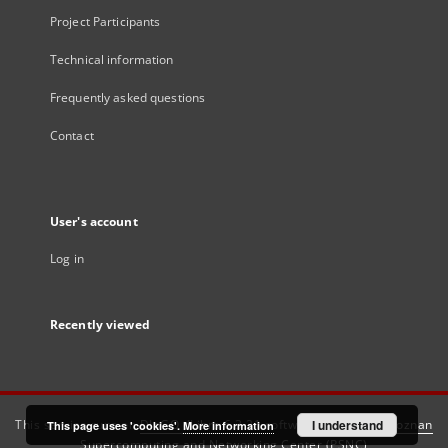
Project Participants
Technical information
Frequently asked questions
Contact
User's account
Log in
Recently viewed
This service runs on
DInGO dLibra 6.3.21
software created by
I understand
Poznan
This page uses 'cookies'.
More information
Supercomputing and Networking Center (PSNC)