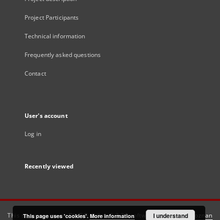
Project Participants
Technical information
Frequently asked questions
Contact
User's account
Log in
Recently viewed
This service runs on
DInGO dLibra 6.3.21
software created by
I understand
Poznan
This page uses 'cookies'.
More information