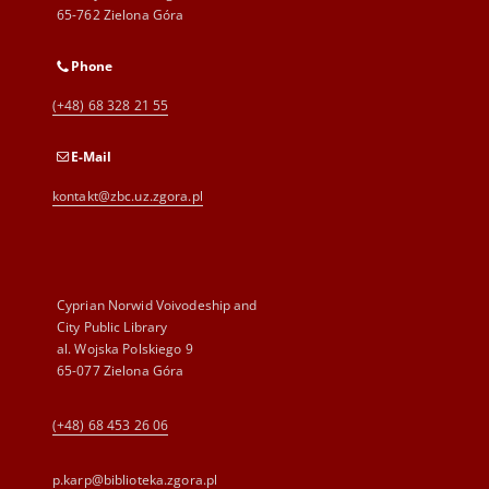
65-762 Zielona Góra
Phone
(+48) 68 328 21 55
E-Mail
kontakt@zbc.uz.zgora.pl
Cyprian Norwid Voivodeship and
City Public Library
al. Wojska Polskiego 9
65-077 Zielona Góra
(+48) 68 453 26 06
p.karp@biblioteka.zgora.pl