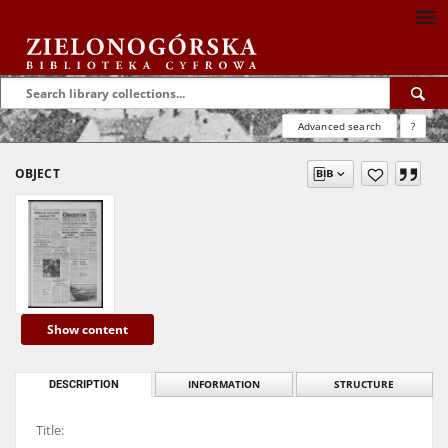
Advanced search
?
OBJECT
Show content
DESCRIPTION
INFORMATION
STRUCTURE
Title: