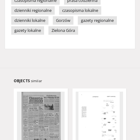
czasopisma regionalne
prasa codzienna
dzienniki regionalne
czasopisma lokalne
dzienniki lokalne
Gorzów
gazety regionalne
gazety lokalne
Zielona Góra
OBJECTS
similar