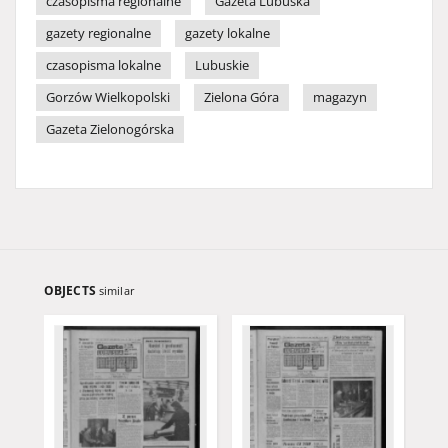
czasopisma regionalne
Gazeta Lubuska
gazety regionalne
gazety lokalne
czasopisma lokalne
Lubuskie
Gorzów Wielkopolski
Zielona Góra
magazyn
Gazeta Zielonogórska
OBJECTS
similar