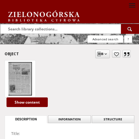
Advanced search
?
OBJECT
Show content
DESCRIPTION
INFORMATION
STRUCTURE
Title: