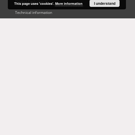
Project Participants
I understand
This page uses 'cookies'.
More information
Technical information
Frequently asked questions
Contact
User's account
Log in
Recently viewed
This service runs on
DInGO dLibra 6.3.21
software created by
Poznan
Supercomputing and Networking Center (PSNC)