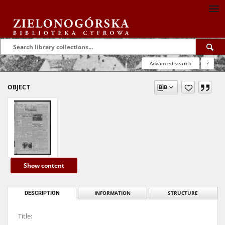
Advanced search
?
OBJECT
Show content
DESCRIPTION
INFORMATION
STRUCTURE
Title: