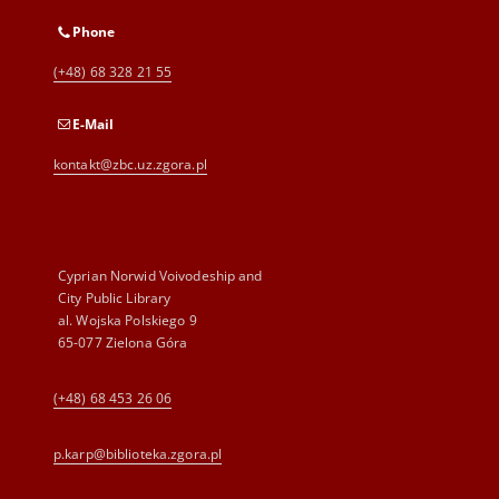
Phone
(+48) 68 328 21 55
E-Mail
kontakt@zbc.uz.zgora.pl
Cyprian Norwid Voivodeship and
City Public Library
al. Wojska Polskiego 9
65-077 Zielona Góra
(+48) 68 453 26 06
p.karp@biblioteka.zgora.pl