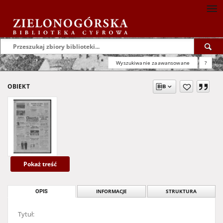
Wyszukiwanie zaawansowane
?
OBIEKT
Pokaż treść
OPIS
INFORMACJE
STRUKTURA
Tytuł: