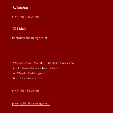
Telefon
(+48) 68 328 21 55
E-Mail
kontakt@zbc.uz.zgora.pl
Wojewódzka i Miejska Biblioteka Publiczna
im. C. Norwida w Zielonej Górze
al. Wojska Polskiego 9
65-077 Zielona Góra
(+48) 68 453 26 06
p.karp@biblioteka.zgora.pl