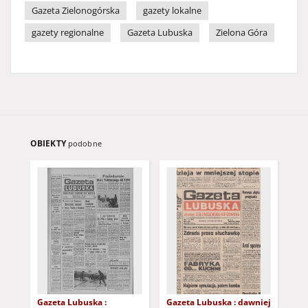
Gazeta Zielonogórska
gazety lokalne
gazety regionalne
Gazeta Lubuska
Zielona Góra
OBIEKTY
podobne
Gazeta Lubuska :
Gazeta Lubuska : dawniej
Gaz