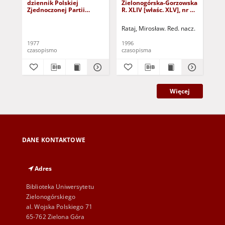
dziennik Polskiej
Zielonogórska-Gorzowska
Zi
Zjednoczonej Partii
R. XLIV [właśc. XLV], nr 52
R. 
Robotniczej : Zielona
(1 marca 1996). - Wyd. 1
(23
Góra - Gorzów R. XXVI Nr
Rataj, Mirosław. Red. nacz.
Rat
43 (23 lutego 1977). -
Wyd. A
1977
1996
199
czasopismo
czasopisma
cza
Więcej
DANE KONTAKTOWE
Adres
Biblioteka Uniwersytetu
Zielonogórskiego
al. Wojska Polskiego 71
65-762 Zielona Góra