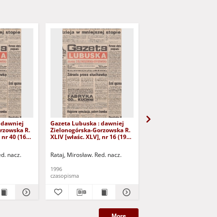
 dawniej
Gazeta Lubuska : dawniej
Gazeta Lubuska : dawn
rzowska R.
Zielonogórska-Gorzowska R.
Zielonogórska-Gorzows
 nr 40 (16
XLIV [właśc. XLV], nr 16 (19
XLI [właśc. XLII], nr 281
yd. 1
stycznia 1996). - Wyd. 1
grudnia 1993). - Wyd 1
ed. nacz.
Rataj, Mirosław. Red. nacz.
Rataj, Mirosław. Red. nac
1996
1993
czasopisma
czasopisma
More