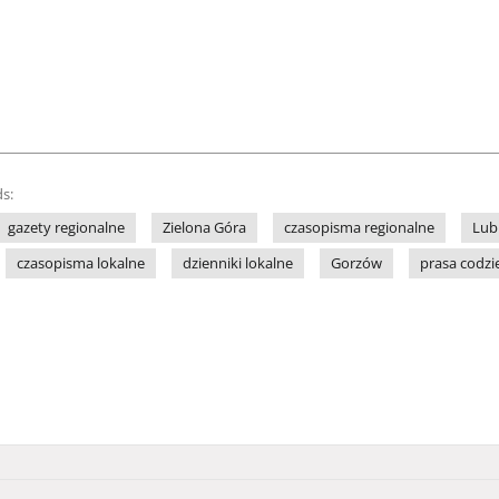
s:
gazety regionalne
Zielona Góra
czasopisma regionalne
Lub
czasopisma lokalne
dzienniki lokalne
Gorzów
prasa codz