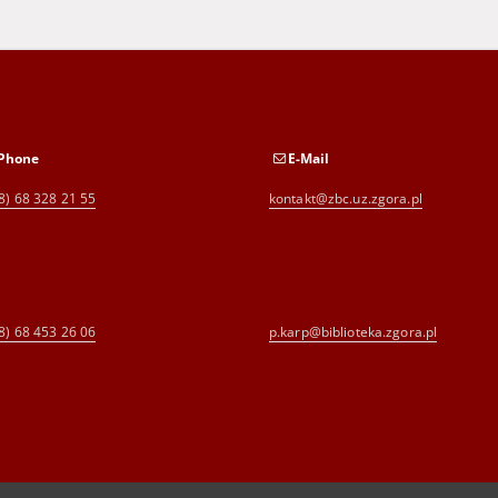
Phone
E-Mail
8) 68 328 21 55
kontakt@zbc.uz.zgora.pl
8) 68 453 26 06
p.karp@biblioteka.zgora.pl