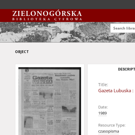
OBJECT
DESCRIPT
Title:
Gazeta Lubuska : 
Date:
1989
Resource Type:
czasopisma