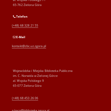
65-762 Zielona Góra
Telefon
(+48) 68 328 21 55
E-Mail
kontakt@zbc.uz.zgora.pl
Wojewódzka i Miejska Biblioteka Publiczna
im. C. Norwida w Zielonej Górze
al. Wojska Polskiego 9
65-077 Zielona Góra
(+48) 68 453 26 06
p.karp@biblioteka.zgora.pl