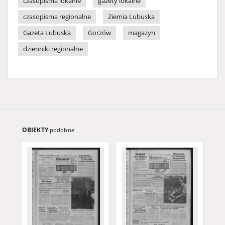
czasopisma lokalne
gazety lokalne
czasopisma regionalne
Ziemia Lubuska
Gazeta Lubuska
Gorzów
magazyn
dzienniki regionalne
OBIEKTY
podobne