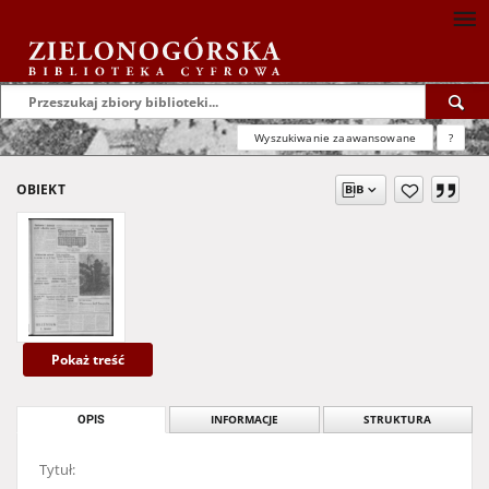
Wyszukiwanie zaawansowane
?
OBIEKT
Pokaż treść
OPIS
INFORMACJE
STRUKTURA
Tytuł: