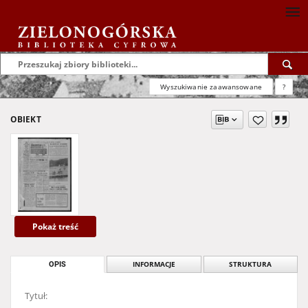
Wyszukiwanie zaawansowane
?
OBIEKT
Pokaż treść
OPIS
INFORMACJE
STRUKTURA
Tytuł: