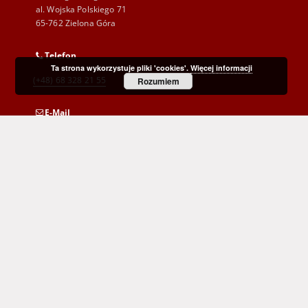
al. Wojska Polskiego 71
65-762 Zielona Góra
Telefon
Ta strona wykorzystuje pliki 'cookies'.
Więcej informacji
(+48) 68 328 21 55
Rozumiem
E-Mail
kontakt@zbc.uz.zgora.pl
Wojewódzka i Miejska Biblioteka Publiczna
im. C. Norwida w Zielonej Górze
al. Wojska Polskiego 9
65-077 Zielona Góra
(+48) 68 453 26 06