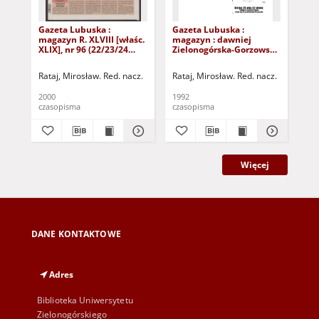
Gazeta Lubuska :
Gazeta Lubuska :
Gaz
magazyn R. XLVIII [właśc.
magazyn : dawniej
ma
XLIX], nr 96 (22/23/24
Zielonogórska-Gorzowska
Zi
kwietnia 2000). - Wyd. A
R. XL [właśc. XLI], nr 300
R. 
(23/24/25/26/27 grudnia
(10
Rataj, Mirosław. Red. nacz.
Rataj, Mirosław. Red. nacz.
Rat
1992). - Wyd. 1
199
2000
1992
199
czasopisma
czasopisma
cza
Więcej
DANE KONTAKTOWE
Adres
Biblioteka Uniwersytetu
Zielonogórskiego