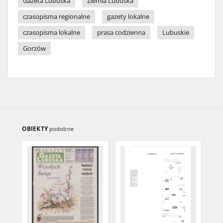
Gazeta Lubuska
Ziemia Lubuska
czasopisma regionalne
gazety lokalne
czasopisma lokalne
prasa codzienna
Lubuskie
Gorzów
OBIEKTY
podobne