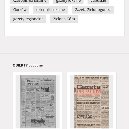
czasopisma lokalne
gazety lokalne
Lubuskie
Gorzów
dzienniki lokalne
Gazeta Zielonogórska
gazety regionalne
Zielona Góra
OBIEKTY
podobne