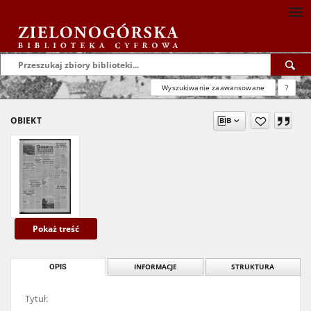
Wyszukiwanie zaawansowane
?
OBIEKT
Pokaż treść
OPIS
INFORMACJE
STRUKTURA
Tytuł: