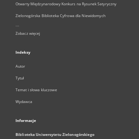
Otwarty Międzynarodowy Konkurs na Rysunek Satyryczny
Zielonogórska Biblioteka Cyfrowa dla Niewidomych
...
Zobacz więcej
Indeksy
Autor
Tytuł
Temat i słowa kluczowe
Wydawca
Informacje
Biblioteka Uniwersytetu Zielonogórskiego