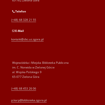
65-762 Zielona Góra
Telefon
(+48) 68 328 21 55
E-Mail
kontakt@zbc.uz.zgora.pl
Wojewódzka i Miejska Biblioteka Publiczna
im. C. Norwida w Zielonej Górze
al. Wojska Polskiego 9
65-077 Zielona Góra
(+48) 68 453 26 06
p.karp@biblioteka.zgora.pl