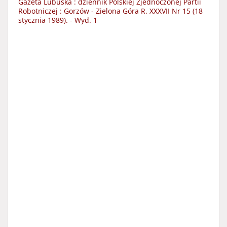
Gazeta Lubuska : dziennik Polskiej Zjednoczonej Partii
Robotniczej : Gorzów - Zielona Góra R. XXXVII Nr 15 (18
stycznia 1989). - Wyd. 1