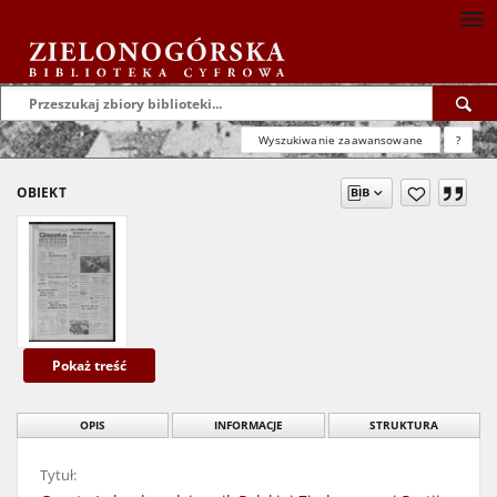
Wyszukiwanie zaawansowane
?
OBIEKT
Pokaż treść
OPIS
INFORMACJE
STRUKTURA
Tytuł: