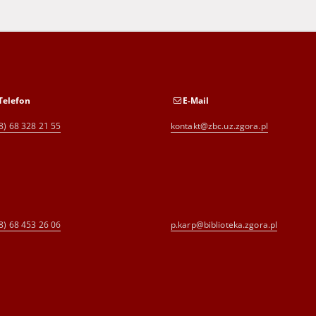
Telefon
E-Mail
8) 68 328 21 55
kontakt@zbc.uz.zgora.pl
8) 68 453 26 06
p.karp@biblioteka.zgora.pl