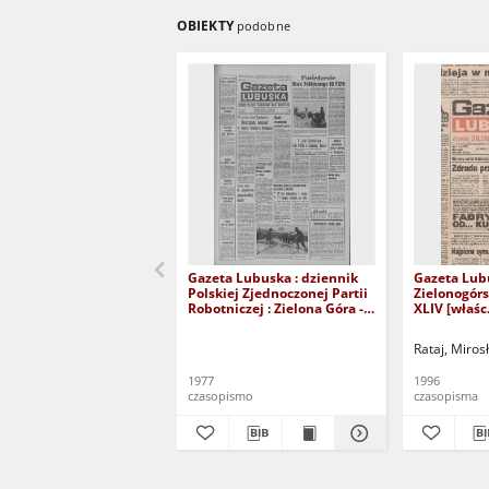
OBIEKTY
podobne
Gazeta Lubuska : dziennik
Gazeta Lub
Polskiej Zjednoczonej Partii
Zielonogór
Robotniczej : Zielona Góra -
XLIV [właśc.
Gorzów R. XXVI Nr 43 (23
marca 1996)
lutego 1977). - Wyd. A
Rataj, Miros
1977
1996
czasopismo
czasopisma