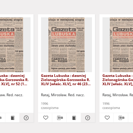
uska : dawniej
Gazeta Lubuska : dawniej
Gazeta Lubuska :
ska-Gorzowska R.
Zielonogórska-Gorzowska R.
Zielonogórska-Go
 XLV], nr 52 (1
XLIV [właśc. XLV], nr 46 (23
XLIV [właśc. XLV],
. - Wyd. 1
lutego 1996). - Wyd. 1
lutego 1996). - W
ław. Red. nacz.
Rataj, Mirosław. Red. nacz.
Rataj, Mirosław. R
1996
1996
czasopisma
czasopisma