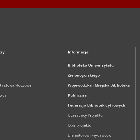
ksy
Informacje
Biblioteka Uniwersytetu
Zielonogórskiego
 i słowa kluczowe
Wojewódzka i Miejska Biblioteka
wca
Publiczna
Federacja Bibliotek Cyfrowych
Uczestnicy Projektu
Opis projektu
Dla autorów i wydawców