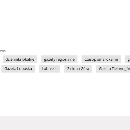
owe:
dzienniki lokalne
gazety regionalne
czasopisma lokalne
g
Gazeta Lubuska
Lubuskie
Zielona Góra
Gazeta Zielonogó