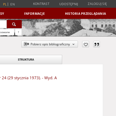
KONTRAST
ZALOGUJ SIĘ
UDOSTĘPNIJ
PL
EN
SY
INFORMACJE
HISTORIA PRZEGLĄDANIA
nsowane
?
Pobierz opis bibliograficzny
STRUKTURA
 24 (29 stycznia 1973). - Wyd. A