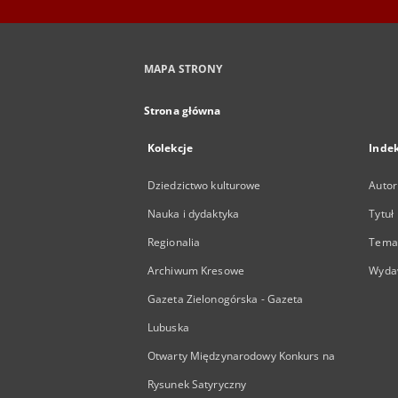
MAPA STRONY
Strona główna
Kolekcje
Inde
Dziedzictwo kulturowe
Autor
Nauka i dydaktyka
Tytuł
Regionalia
Temat
Archiwum Kresowe
Wyda
Gazeta Zielonogórska - Gazeta
Lubuska
Otwarty Międzynarodowy Konkurs na
Rysunek Satyryczny