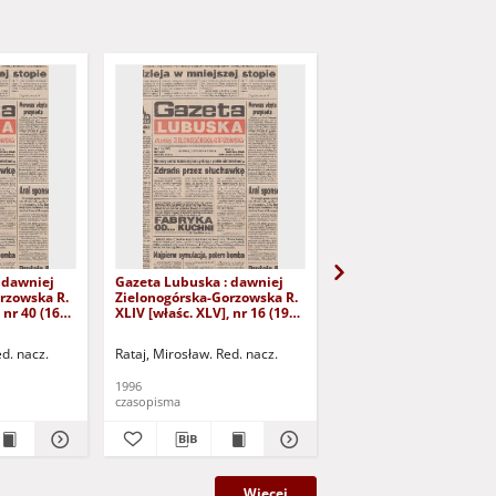
 dawniej
Gazeta Lubuska : dawniej
Gazeta Lubuska : dawn
rzowska R.
Zielonogórska-Gorzowska R.
Zielonogórska-Gorzows
 nr 40 (16
XLIV [właśc. XLV], nr 16 (19
XLI [właśc. XLII], nr 281
yd. 1
stycznia 1996). - Wyd. 1
grudnia 1993). - Wyd 1
ed. nacz.
Rataj, Mirosław. Red. nacz.
Rataj, Mirosław. Red. nac
1996
1993
czasopisma
czasopisma
Więcej