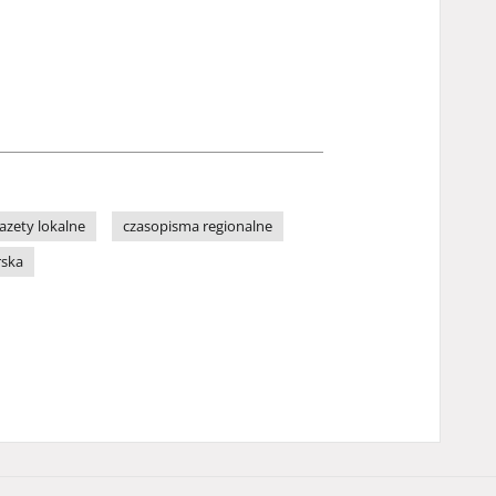
azety lokalne
czasopisma regionalne
rska