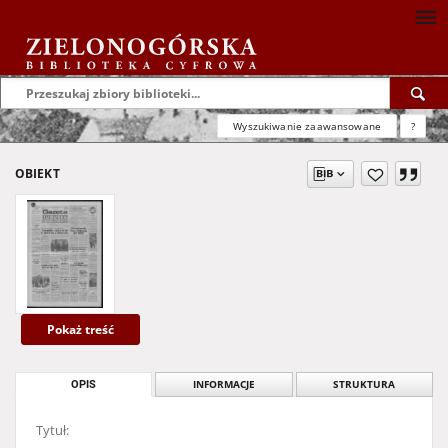
Wyszukiwanie zaawansowane
?
OBIEKT
Pokaż treść
OPIS
INFORMACJE
STRUKTURA
Tytuł: