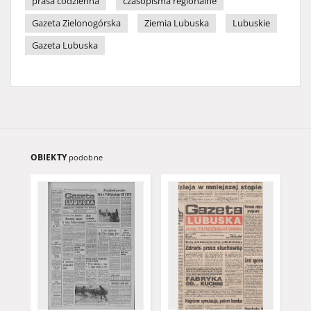
prasa codzienna
czasopisma regionalne
Gazeta Zielonogórska
Ziemia Lubuska
Lubuskie
Gazeta Lubuska
OBIEKTY
podobne