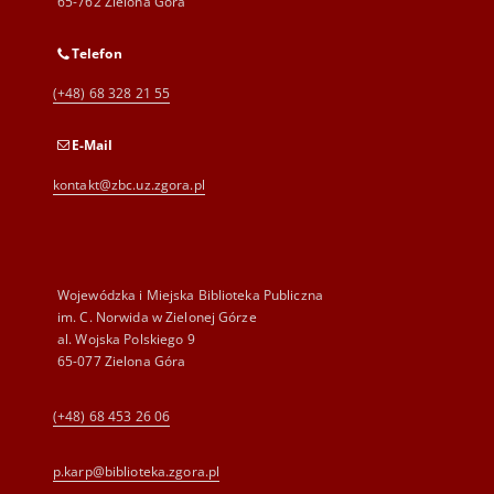
65-762 Zielona Góra
Telefon
(+48) 68 328 21 55
E-Mail
kontakt@zbc.uz.zgora.pl
Wojewódzka i Miejska Biblioteka Publiczna
im. C. Norwida w Zielonej Górze
al. Wojska Polskiego 9
65-077 Zielona Góra
(+48) 68 453 26 06
p.karp@biblioteka.zgora.pl