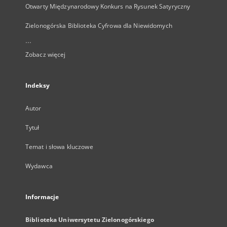
Otwarty Międzynarodowy Konkurs na Rysunek Satyryczny
Zielonogórska Biblioteka Cyfrowa dla Niewidomych
...
Zobacz więcej
Indeksy
Autor
Tytuł
Temat i słowa kluczowe
Wydawca
Informacje
Biblioteka Uniwersytetu Zielonogórskiego