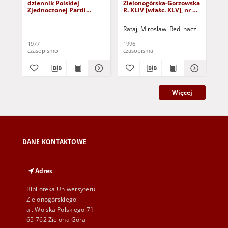
dziennik Polskiej
Zielonogórska-Gorzowska
Zi
Zjednoczonej Partii
R. XLIV [właśc. XLV], nr 52
R. 
Robotniczej : Zielona
(1 marca 1996). - Wyd. 1
(23
Góra - Gorzów R. XXVI Nr
Rataj, Mirosław. Red. nacz.
Rat
43 (23 lutego 1977). -
Wyd. A
1977
1996
199
czasopismo
czasopisma
cza
Więcej
DANE KONTAKTOWE
Adres
Biblioteka Uniwersytetu
Zielonogórskiego
al. Wojska Polskiego 71
65-762 Zielona Góra