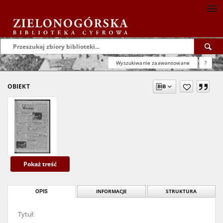
Wyszukiwanie zaawansowane
?
OBIEKT
Pokaż treść
OPIS
INFORMACJE
STRUKTURA
Tytuł: