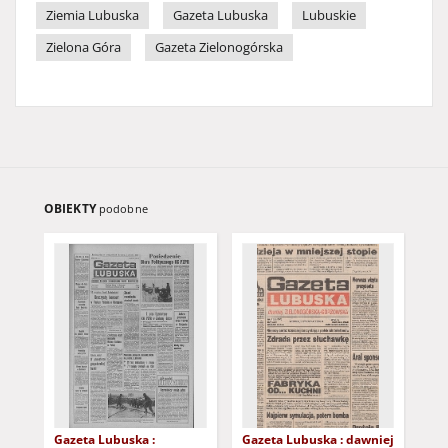
Ziemia Lubuska
Gazeta Lubuska
Lubuskie
Zielona Góra
Gazeta Zielonogórska
OBIEKTY
podobne
Gazeta Lubuska :
Gazeta Lubuska : dawniej
Gaz