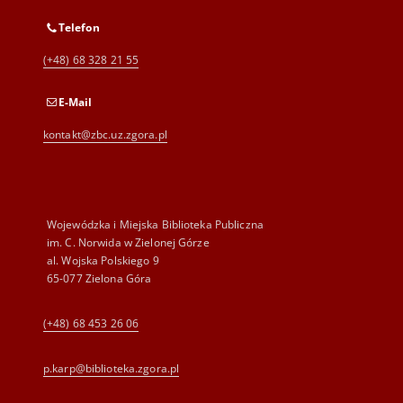
Telefon
(+48) 68 328 21 55
E-Mail
kontakt@zbc.uz.zgora.pl
Wojewódzka i Miejska Biblioteka Publiczna
im. C. Norwida w Zielonej Górze
al. Wojska Polskiego 9
65-077 Zielona Góra
(+48) 68 453 26 06
p.karp@biblioteka.zgora.pl