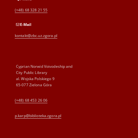
(+48) 68 328 21 55
E-Mail
kontakt@zbc.uz.zgora.pl
Cyprian Norwid Voivodeship and
City Public Library
al. Wojska Polskiego 9
65-077 Zielona Góra
(+48) 68 453 26 06
p.karp@biblioteka.zgora.pl