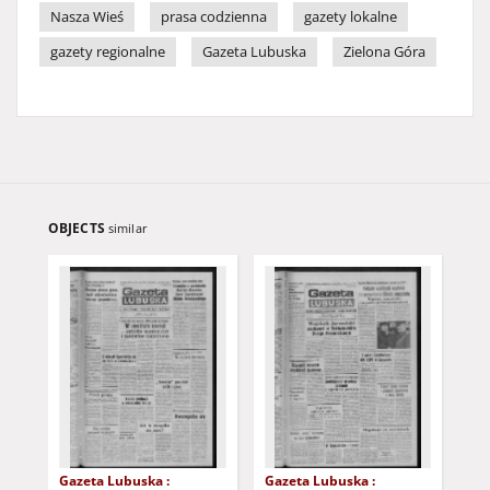
Nasza Wieś
prasa codzienna
gazety lokalne
gazety regionalne
Gazeta Lubuska
Zielona Góra
OBJECTS
similar
Gazeta Lubuska :
Gazeta Lubuska :
Gaz