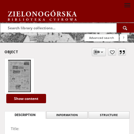
Advanced search
?
OBJECT
Show content
DESCRIPTION
INFORMATION
STRUCTURE
Title: