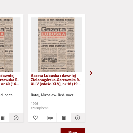
 dawniej
Gazeta Lubuska : dawniej
Gazeta Lubuska : dawn
rzowska R.
Zielonogórska-Gorzowska R.
Zielonogórska-Gorzows
 nr 40 (16
XLIV [właśc. XLV], nr 16 (19
XLI [właśc. XLII], nr 281
yd. 1
stycznia 1996). - Wyd. 1
grudnia 1993). - Wyd 1
ed. nacz.
Rataj, Mirosław. Red. nacz.
Rataj, Mirosław. Red. nac
1996
1993
czasopisma
czasopisma
More