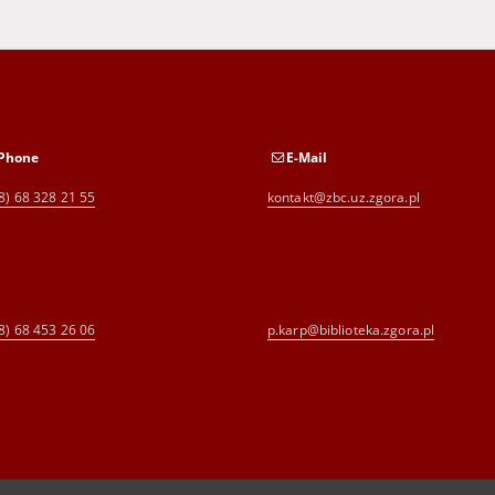
Phone
E-Mail
8) 68 328 21 55
kontakt@zbc.uz.zgora.pl
8) 68 453 26 06
p.karp@biblioteka.zgora.pl