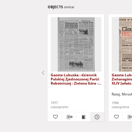
OBJECTS
similar
Gazeta Lubuska : dziennik
Gazeta Lub
Polskiej Zjednoczonej Partii
Zielonogór
Robotniczej : Zielona Góra -
XLIV [właśc.
Gorzów R. XXVI Nr 43 (23
marca 1996)
lutego 1977). - Wyd. A
Rataj, Miros
1977
1996
czasopismo
czasopisma