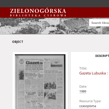
OBJECT
DESCRIPT
Title:
Gazeta Lubuska : 
Date:
1989
Resource Type:
czasopisma