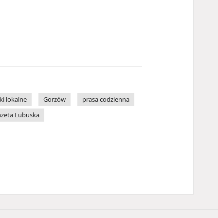
ki lokalne
Gorzów
prasa codzienna
zeta Lubuska