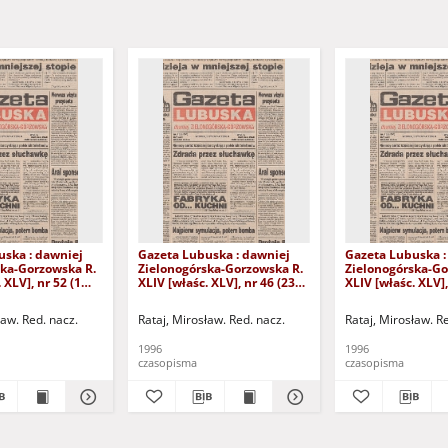
uska : dawniej
Gazeta Lubuska : dawniej
Gazeta Lubuska :
ska-Gorzowska R.
Zielonogórska-Gorzowska R.
Zielonogórska-Go
 XLV], nr 52 (1
XLIV [właśc. XLV], nr 46 (23
XLIV [właśc. XLV],
. - Wyd. 1
lutego 1996). - Wyd. 1
lutego 1996). - W
ław. Red. nacz.
Rataj, Mirosław. Red. nacz.
Rataj, Mirosław. R
1996
1996
czasopisma
czasopisma