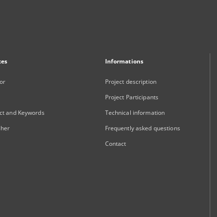
xes
Informations
or
Project description
Project Participants
ct and Keywords
Technical information
sher
Frequently asked questions
Contact