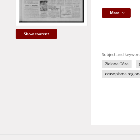
More
Show content
Subject and keyword
Zielona Góra
czasopisma region