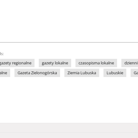
s:
gazety regionalne
gazety lokalne
czasopisma lokalne
dzienni
alne
Gazeta Zielonogórska
Ziemia Lubuska
Lubuskie
Ga