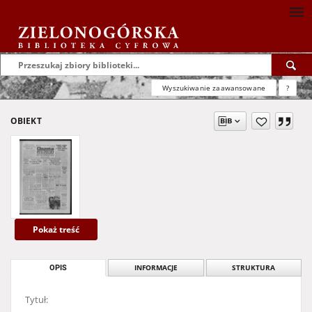
Wyszukiwanie zaawansowane
?
OBIEKT
Pokaż treść
OPIS
INFORMACJE
STRUKTURA
Tytuł: