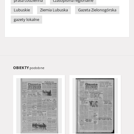
prasa codzienna
czasopisma regionalne
Lubuskie
Ziemia Lubuska
Gazeta Zielonogórska
gazety lokalne
OBIEKTY
podobne