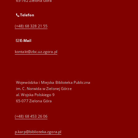
65-762 Zielona Góra
Telefon
(+48) 68 328 21 55
E-Mail
kontakt@zbc.uz.zgora.pl
Wojewódzka i Miejska Biblioteka Publiczna
im. C. Norwida w Zielonej Górze
al. Wojska Polskiego 9
65-077 Zielona Góra
(+48) 68 453 26 06
p.karp@biblioteka.zgora.pl