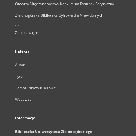
Otwarty Międzynarodowy Konkurs na Rysunek Satyryczny
Zielonogórska Biblioteka Cyfrowa dla Niewidomych
...
Zobacz więcej
Indeksy
Autor
Tytuł
Temat i słowa kluczowe
Wydawca
Informacje
Biblioteka Uniwersytetu Zielonogórskiego