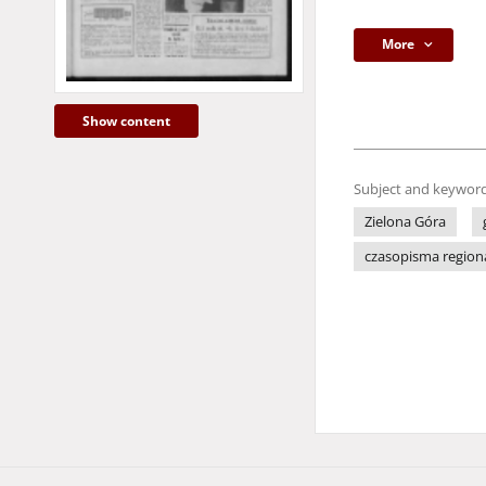
More
Show content
Subject and keyword
Zielona Góra
czasopisma region