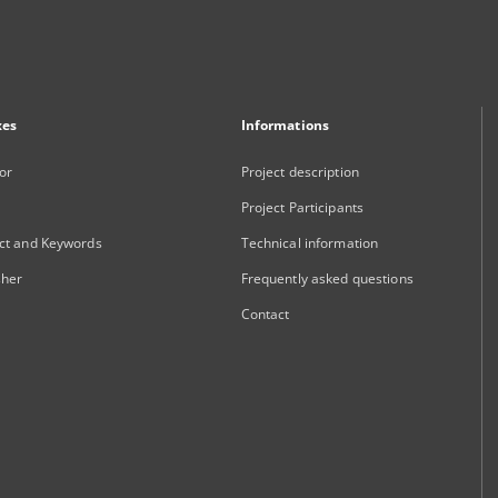
xes
Informations
or
Project description
Project Participants
ct and Keywords
Technical information
sher
Frequently asked questions
Contact