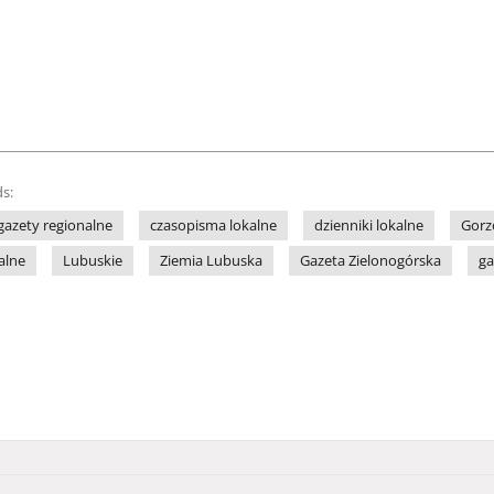
s:
gazety regionalne
czasopisma lokalne
dzienniki lokalne
Gor
alne
Lubuskie
Ziemia Lubuska
Gazeta Zielonogórska
ga