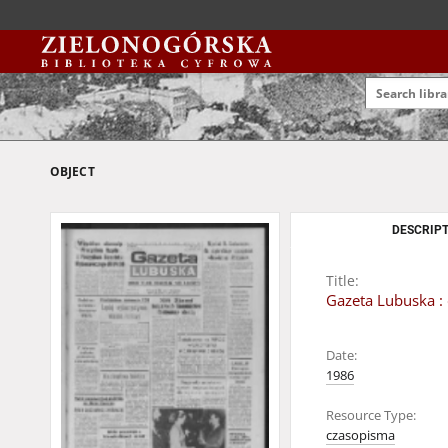
OBJECT
DESCRIPT
Title:
Gazeta Lubuska : 
Date:
1986
Resource Type:
czasopisma