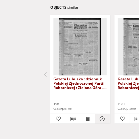
OBJECTS
similar
Gazeta Lubuska : dziennik
Gazeta Lubu
Polskiej Zjednoczonej Partii
Polskiej Zj
Robotniczej : Zielona Góra -
Robotniczej 
Gorzów R. XXIX Nr 241 (3
Gorzów R. X
grudnia 1981). - Wyd. A
listopada 1
1981
1981
czasopisma
czasopisma