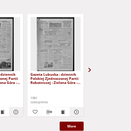
 dziennik
Gazeta Lubuska : dziennik
Gazeta Lubuska : dzie
onej Partii
Polskiej Zjednoczonej Partii
Polskiej Zjednoczonej P
lona Góra -
Robotniczej : Zielona Góra -
Robotniczej : Zielona G
r 226 (12
Gorzów R. XXIX Nr 221 (5
Gorzów R. XXIX Nr 216 
- Wyd. A
listopada 1981). - Wyd. A
października 1981). - W
1981
1981
czasopisma
czasopisma
More