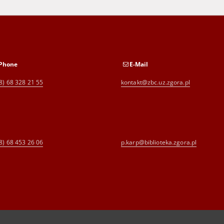
Phone
E-Mail
8) 68 328 21 55
kontakt@zbc.uz.zgora.pl
8) 68 453 26 06
p.karp@biblioteka.zgora.pl