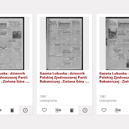
ska : dziennik
Gazeta Lubuska : dziennik
Gazeta Lubuska :
ednoczonej Partii
Polskiej Zjednoczonej Partii
Polskiej Zjednocz
: Zielona Góra -
Robotniczej : Zielona Góra -
Robotniczej : Zie
XIX Nr 236 (26
Gorzów R. XXIX Nr 231 (19
Gorzów R. XXIX N
981). - Wyd. A
listopada 1981). - Wyd. A
listopada 1981). 
1981
1981
czasopisma
czasopisma