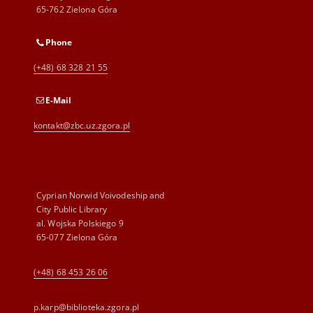
65-762 Zielona Góra
Phone
(+48) 68 328 21 55
E-Mail
kontakt@zbc.uz.zgora.pl
Cyprian Norwid Voivodeship and
City Public Library
al. Wojska Polskiego 9
65-077 Zielona Góra
(+48) 68 453 26 06
p.karp@biblioteka.zgora.pl