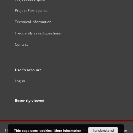
Project Participants
Technical information
Frequently asked questions
Contact
User's account
Log in
Recently viewed
This service runs on
DInGO dLibra 6.3.21
software created by
I understand
Poznan
This page uses 'cookies'.
More information