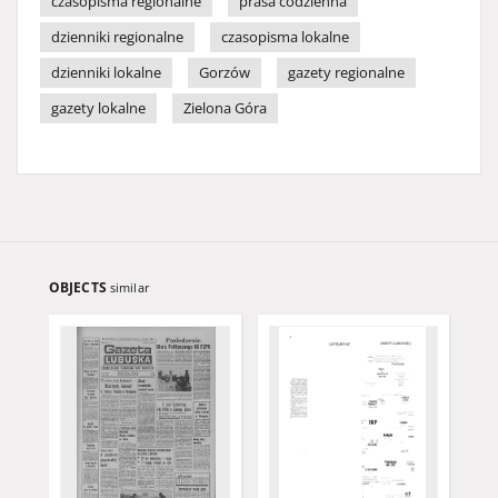
czasopisma regionalne
prasa codzienna
dzienniki regionalne
czasopisma lokalne
dzienniki lokalne
Gorzów
gazety regionalne
gazety lokalne
Zielona Góra
OBJECTS
similar