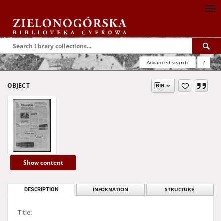
Advanced search
?
OBJECT
Show content
DESCRIPTION
INFORMATION
STRUCTURE
Title: