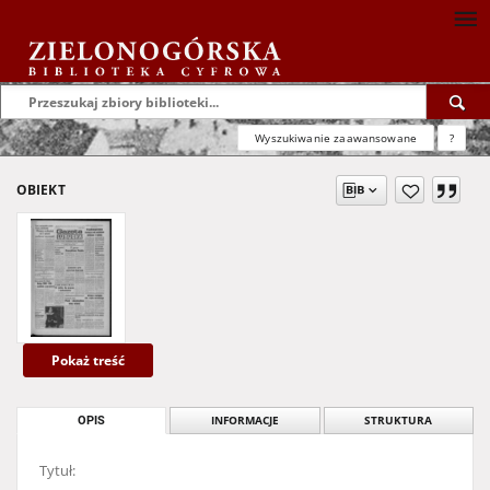
Wyszukiwanie zaawansowane
?
OBIEKT
Pokaż treść
OPIS
INFORMACJE
STRUKTURA
Tytuł: