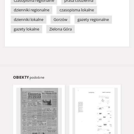
czasopisma regionalne
prasa codzienna
dzienniki regionalne
czasopisma lokalne
dzienniki lokalne
Gorzów
gazety regionalne
gazety lokalne
Zielona Góra
OBIEKTY
podobne