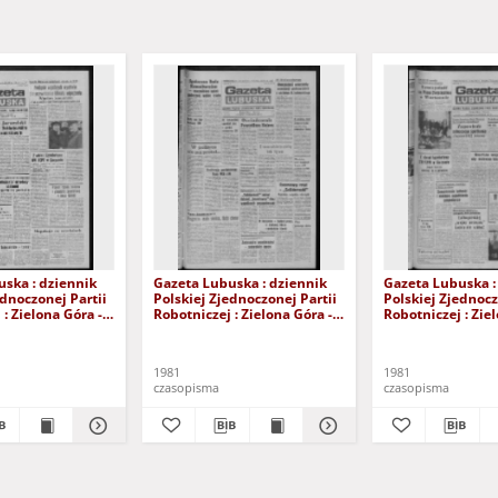
ska : dziennik
Gazeta Lubuska : dziennik
Gazeta Lubuska :
ednoczonej Partii
Polskiej Zjednoczonej Partii
Polskiej Zjednocz
: Zielona Góra -
Robotniczej : Zielona Góra -
Robotniczej : Zie
XIX Nr 236 (26
Gorzów R. XXIX Nr 231 (19
Gorzów R. XXIX N
981). - Wyd. A
listopada 1981). - Wyd. A
listopada 1981). 
1981
1981
czasopisma
czasopisma