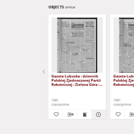
OBJECTS
similar
Gazeta Lubuska : dziennik
Gazeta Lubu
Polskiej Zjednoczonej Partii
Polskiej Zj
Robotniczej : Zielona Góra -
Robotniczej 
Gorzów R. XXIX Nr 241 (3
Gorzów R. X
grudnia 1981). - Wyd. A
listopada 1
1981
1981
czasopisma
czasopisma