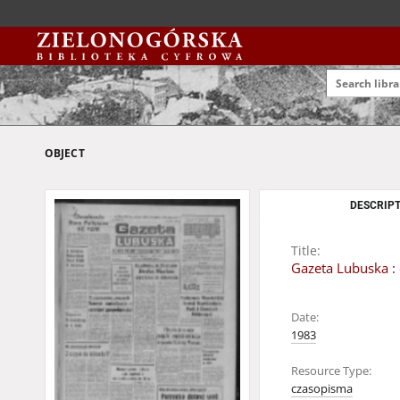
OBJECT
DESCRIPT
Title:
Gazeta Lubuska : 
Date:
1983
Resource Type:
czasopisma