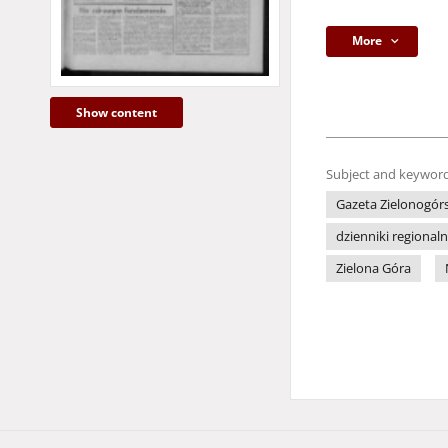
More
Show content
Subject and keyword
Gazeta Zielonogór
dzienniki regional
Zielona Góra