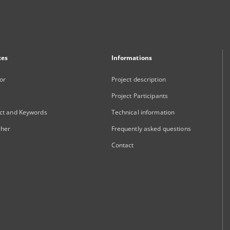
xes
Informations
or
Project description
Project Participants
ct and Keywords
Technical information
sher
Frequently asked questions
Contact