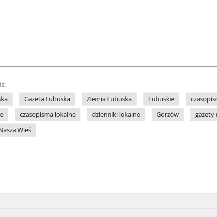
s:
ska
Gazeta Lubuska
Ziemia Lubuska
Lubuskie
czasopis
ne
czasopisma lokalne
dzienniki lokalne
Gorzów
gazety 
Nasza Wieś