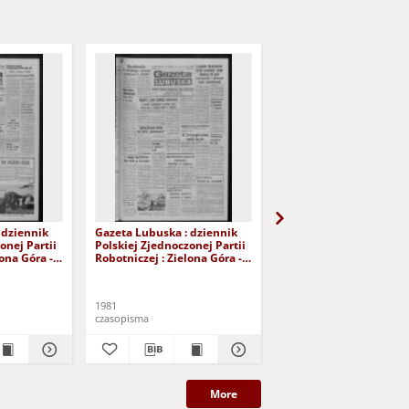
 dziennik
Gazeta Lubuska : dziennik
Gazeta Lubuska : dzie
onej Partii
Polskiej Zjednoczonej Partii
Polskiej Zjednoczonej P
lona Góra -
Robotniczej : Zielona Góra -
Robotniczej : Zielona G
r 226 (12
Gorzów R. XXIX Nr 221 (5
Gorzów R. XXIX Nr 216 
- Wyd. A
listopada 1981). - Wyd. A
października 1981). - W
1981
1981
czasopisma
czasopisma
More