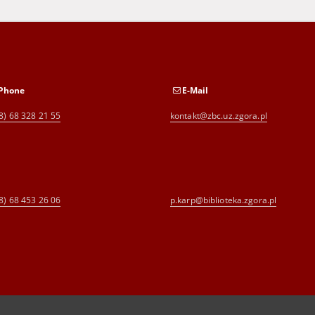
Phone
E-Mail
8) 68 328 21 55
kontakt@zbc.uz.zgora.pl
8) 68 453 26 06
p.karp@biblioteka.zgora.pl