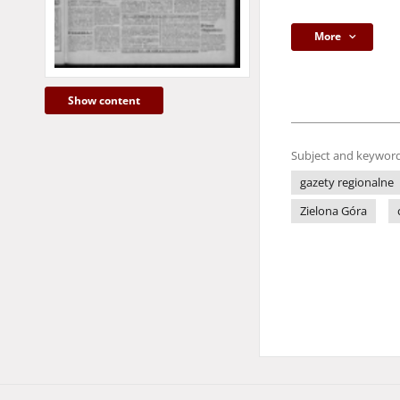
More
Show content
Subject and keyword
gazety regionalne
Zielona Góra