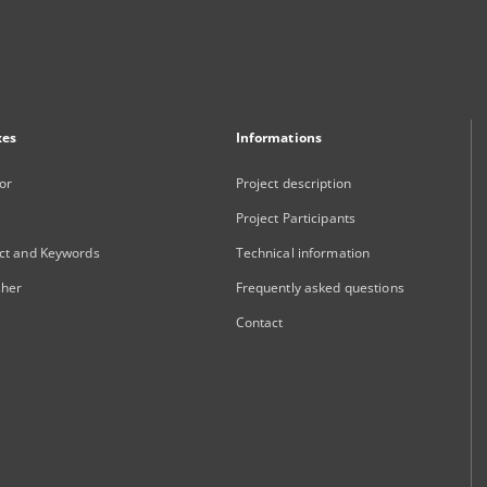
xes
Informations
or
Project description
Project Participants
ct and Keywords
Technical information
sher
Frequently asked questions
Contact