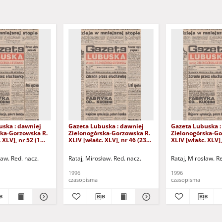
uska : dawniej
Gazeta Lubuska : dawniej
Gazeta Lubuska :
ska-Gorzowska R.
Zielonogórska-Gorzowska R.
Zielonogórska-Go
 XLV], nr 52 (1
XLIV [właśc. XLV], nr 46 (23
XLIV [właśc. XLV],
. - Wyd. 1
lutego 1996). - Wyd. 1
lutego 1996). - W
ław. Red. nacz.
Rataj, Mirosław. Red. nacz.
Rataj, Mirosław. R
1996
1996
czasopisma
czasopisma