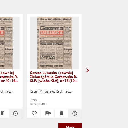
 dawniej
Gazeta Lubuska : dawniej
Gazeta Lubuska : dawn
rzowska R.
Zielonogórska-Gorzowska R.
Zielonogórska-Gorzows
 nr 40 (16
XLIV [właśc. XLV], nr 16 (19
XLI [właśc. XLII], nr 281
yd. 1
stycznia 1996). - Wyd. 1
grudnia 1993). - Wyd 1
ed. nacz.
Rataj, Mirosław. Red. nacz.
Rataj, Mirosław. Red. nac
1996
1993
czasopisma
czasopisma
More