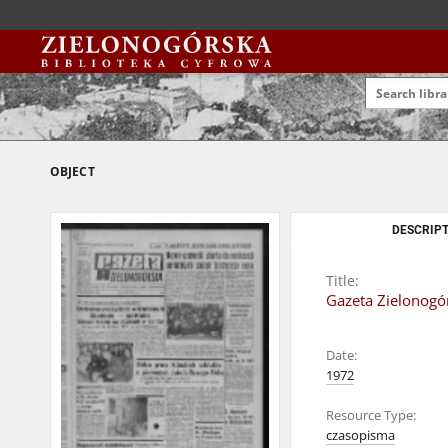
OBJECT
DESCRIPT
Title:
Gazeta Zielonogór
Date:
1972
Resource Type:
czasopisma