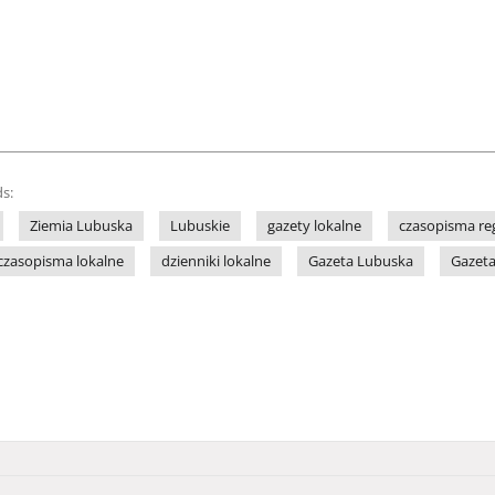
s:
Ziemia Lubuska
Lubuskie
gazety lokalne
czasopisma re
czasopisma lokalne
dzienniki lokalne
Gazeta Lubuska
Gazeta