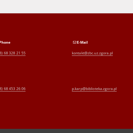
Phone
E-Mail
8) 68 328 21 55
kontakt@zbc.uz.zgora.pl
8) 68 453 26 06
p.karp@biblioteka.zgora.pl