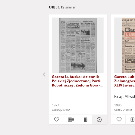
OBJECTS
similar
Gazeta Lubuska : dziennik
Gazeta Lub
Polskiej Zjednoczonej Partii
Zielonogór
Robotniczej : Zielona Góra -
XLIV [właśc.
Gorzów R. XXVI Nr 43 (23
marca 1996)
lutego 1977). - Wyd. A
Rataj, Miros
1977
1996
czasopismo
czasopisma