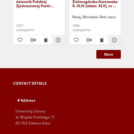
dziennik Polskiej
Zielonogórska-Gorzowska
Zi
Zjednoczonej Partii
R. XLIV [właśc. XLV], nr 52
R. 
Robotniczej : Zielona
(1 marca 1996). - Wyd. 1
(23
Góra - Gorzów R. XXVI Nr
Rataj, Mirosław. Red. nacz.
Rat
43 (23 lutego 1977). -
Wyd. A
1977
1996
199
czasopismo
czasopisma
cza
More
CONTACT DETAILS
Address
University Library
al. Wojska Polskiego 71
65-762 Zielona Góra