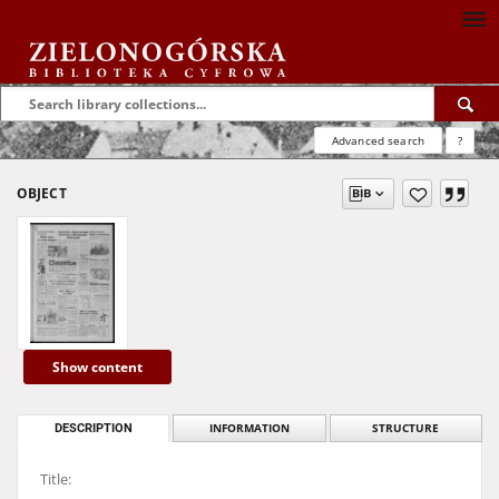
Advanced search
?
OBJECT
Show content
DESCRIPTION
INFORMATION
STRUCTURE
Title: