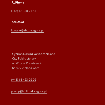
Phone
(+48) 68 328 21 55
E-Mail
kontakt@zbc.uz.zgora.pl
Cyprian Norwid Voivodeship and
City Public Library
al. Wojska Polskiego 9
65-077 Zielona Góra
(+48) 68 453 26 06
p.karp@biblioteka.zgora.pl