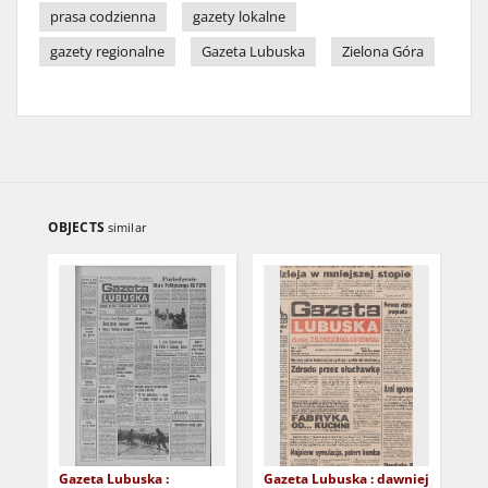
prasa codzienna
gazety lokalne
gazety regionalne
Gazeta Lubuska
Zielona Góra
OBJECTS
similar
Gazeta Lubuska :
Gazeta Lubuska : dawniej
Gaz