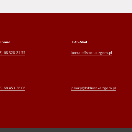
Phone
E-Mail
8) 68 328 21 55
kontakt@zbc.uz.zgora.pl
8) 68 453 26 06
p.karp@biblioteka.zgora.pl