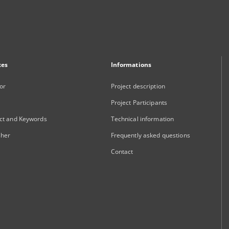
xes
Informations
or
Project description
Project Participants
ct and Keywords
Technical information
sher
Frequently asked questions
Contact