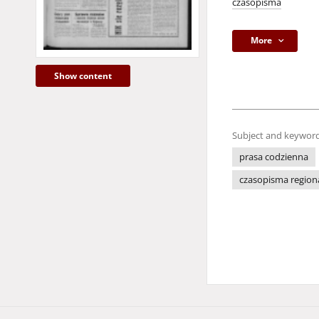
czasopisma
More
Show content
Subject and keyword
prasa codzienna
czasopisma region