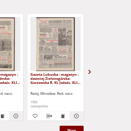
 magazyn :
Gazeta Lubuska : magazyn :
Gazeta Lubuska : maga
órska-
dawniej Zielonogórska-
dawniej Zielonogórska
właśc. XLI],
Gorzowska R. XL [właśc. XLI],
Gorzowska R. XL [właśc.
eśnia 1992).
nr 250 (24/25 października
nr 256 (31 październik
1992). - Wyd. 1
listopada 1992). - Wyd.
ed. nacz.
Rataj, Mirosław. Red. nacz.
Rataj, Mirosław. Red. nac
1992
1992
czasopisma
czasopisma
More