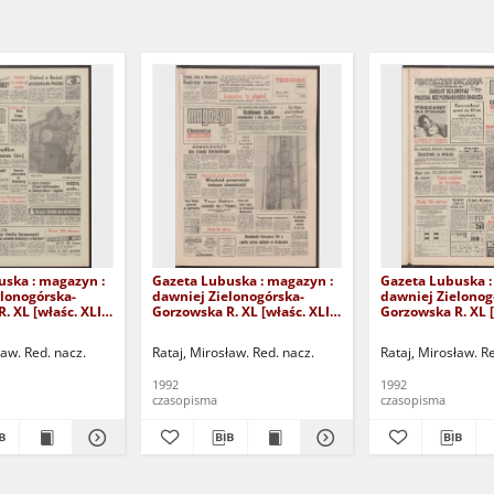
uska : magazyn :
Gazeta Lubuska : magazyn :
Gazeta Lubuska :
lonogórska-
dawniej Zielonogórska-
dawniej Zielonog
. XL [właśc. XLI],
Gorzowska R. XL [właśc. XLI],
Gorzowska R. XL [
11 października
nr 232 (3/4 października
nr 226 (26/27 wrz
. 1
1992). - Wyd. 1
- Wyd. 1
ław. Red. nacz.
Rataj, Mirosław. Red. nacz.
Rataj, Mirosław. R
1992
1992
czasopisma
czasopisma