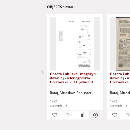
OBJECTS
similar
Gazeta Lubuska : magazyn :
Gazeta Lub
dawniej Zielonogórska-
dawniej Zie
Gorzowska R. XL [właśc. XLI],
Gorzowska R
nr 300 (23/24/25/26/27
nr 238 (10/
grudnia 1992). - Wyd. 1
1992). - Wyd
Rataj, Mirosław. Red. nacz.
Rataj, Miros
1992
1992
czasopisma
czasopisma