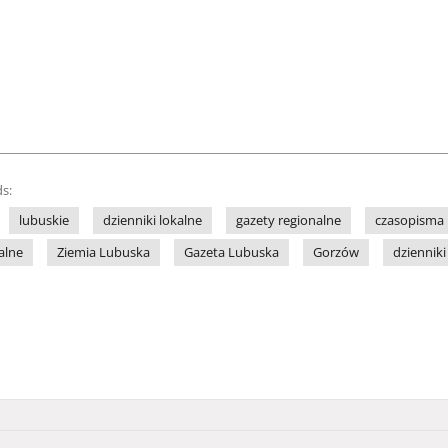
s:
lubuskie
dzienniki lokalne
gazety regionalne
czasopisma 
alne
Ziemia Lubuska
Gazeta Lubuska
Gorzów
dzienniki