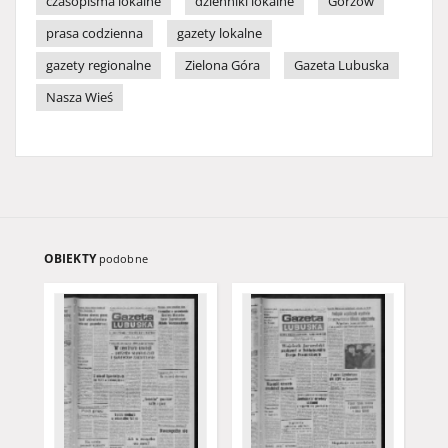
czasopisma lokalne
dzienniki lokalne
Gorzów
prasa codzienna
gazety lokalne
gazety regionalne
Zielona Góra
Gazeta Lubuska
Nasza Wieś
OBIEKTY
podobne