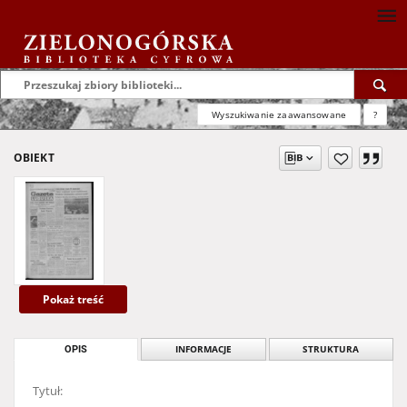
Wyszukiwanie zaawansowane
?
OBIEKT
Pokaż treść
OPIS
INFORMACJE
STRUKTURA
Tytuł: