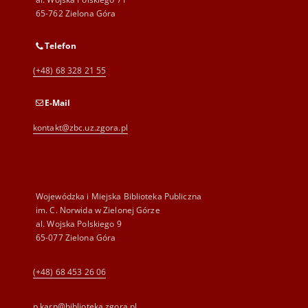
65-762 Zielona Góra
Telefon
(+48) 68 328 21 55
E-Mail
kontakt@zbc.uz.zgora.pl
Wojewódzka i Miejska Biblioteka Publiczna
im. C. Norwida w Zielonej Górze
al. Wojska Polskiego 9
65-077 Zielona Góra
(+48) 68 453 26 06
p.karp@biblioteka.zgora.pl