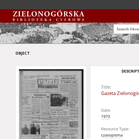
OBJECT
DESCRIPT
Title:
Gazeta Zielonogór
Date:
1973
Resource Type:
czasopisma