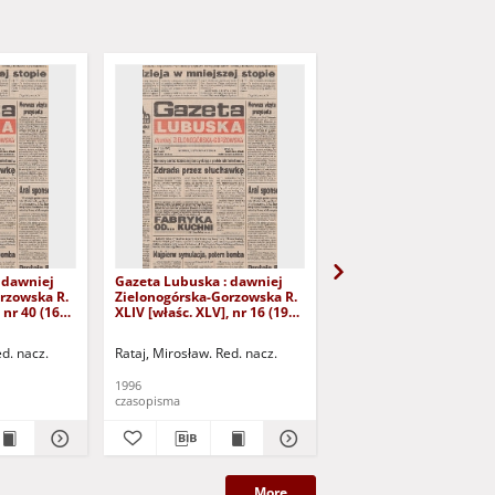
 dawniej
Gazeta Lubuska : dawniej
Gazeta Lubuska : dawn
rzowska R.
Zielonogórska-Gorzowska R.
Zielonogórska-Gorzows
 nr 40 (16
XLIV [właśc. XLV], nr 16 (19
XLI [właśc. XLII], nr 281
yd. 1
stycznia 1996). - Wyd. 1
grudnia 1993). - Wyd 1
ed. nacz.
Rataj, Mirosław. Red. nacz.
Rataj, Mirosław. Red. nac
1996
1993
czasopisma
czasopisma
More