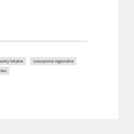
azety lokalne
czasopisma regionalne
rska