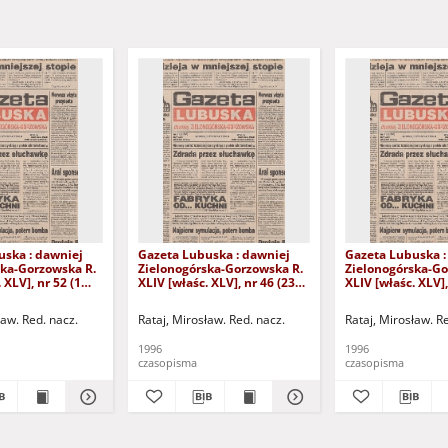
uska : dawniej
Gazeta Lubuska : dawniej
Gazeta Lubuska :
ska-Gorzowska R.
Zielonogórska-Gorzowska R.
Zielonogórska-Go
 XLV], nr 52 (1
XLIV [właśc. XLV], nr 46 (23
XLIV [właśc. XLV],
. - Wyd. 1
lutego 1996). - Wyd. 1
lutego 1996). - W
ław. Red. nacz.
Rataj, Mirosław. Red. nacz.
Rataj, Mirosław. R
1996
1996
czasopisma
czasopisma