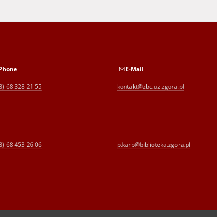
Phone
E-Mail
8) 68 328 21 55
kontakt@zbc.uz.zgora.pl
8) 68 453 26 06
p.karp@biblioteka.zgora.pl