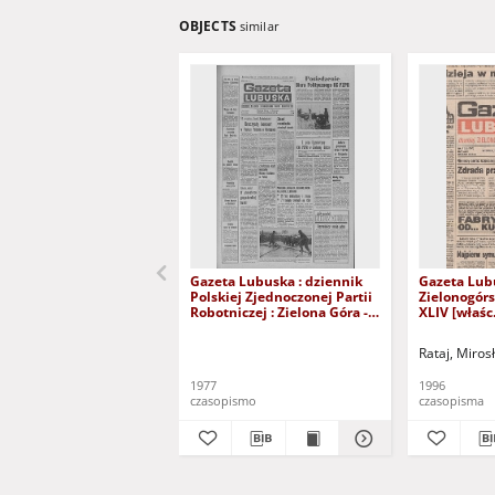
OBJECTS
similar
Gazeta Lubuska : dziennik
Gazeta Lub
Polskiej Zjednoczonej Partii
Zielonogór
Robotniczej : Zielona Góra -
XLIV [właśc.
Gorzów R. XXVI Nr 43 (23
marca 1996)
lutego 1977). - Wyd. A
Rataj, Miros
1977
1996
czasopismo
czasopisma