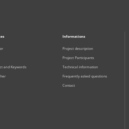
xes
Informations
or
Project description
Project Participants
ct and Keywords
Technical information
sher
Frequently asked questions
Contact