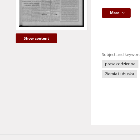
More
Show content
Subject and keyword
prasa codzienna
Ziemia Lubuska