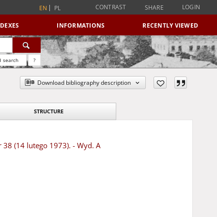
CONTRAST
LOGIN
SHARE
EN
PL
NDEXES
INFORMATIONS
RECENTLY VIEWED
 search
?
Download bibliography description
STRUCTURE
r 38 (14 lutego 1973). - Wyd. A