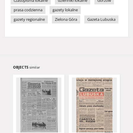
czasopisma lokalne
dzienniki lokalne
Gorzów
prasa codzienna
gazety lokalne
gazety regionalne
Zielona Góra
Gazeta Lubuska
OBJECTS
similar