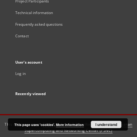
Project Participants
Technical information
Frequently asked questions
Contact
User's account
Log in
Recently viewed
This service runs on
DInGO dLibra 6.3.21
software created by
I understand
Poznan
This page uses 'cookies'.
More information
Supercomputing and Networking Center (PSNC)