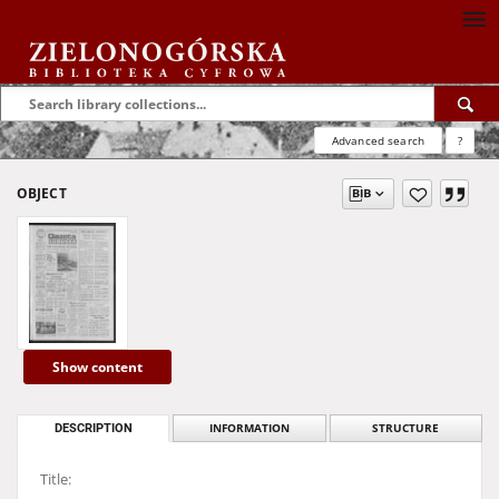
Advanced search
?
OBJECT
Show content
DESCRIPTION
INFORMATION
STRUCTURE
Title: