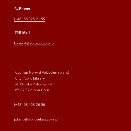
Phone
(+48) 68 328 21 55
E-Mail
kontakt@zbc.uz.zgora.pl
Cyprian Norwid Voivodeship and
City Public Library
al. Wojska Polskiego 9
65-077 Zielona Góra
(+48) 68 453 26 06
p.karp@biblioteka.zgora.pl