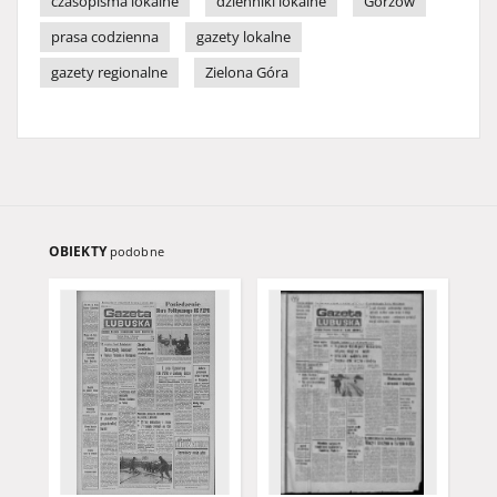
czasopisma lokalne
dzienniki lokalne
Gorzów
prasa codzienna
gazety lokalne
gazety regionalne
Zielona Góra
OBIEKTY
podobne