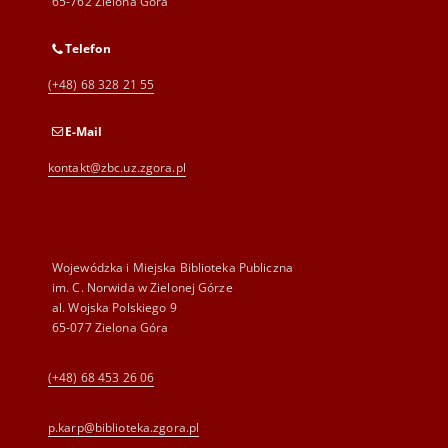
65-762 Zielona Góra
Telefon
(+48) 68 328 21 55
E-Mail
kontakt@zbc.uz.zgora.pl
Wojewódzka i Miejska Biblioteka Publiczna
im. C. Norwida w Zielonej Górze
al. Wojska Polskiego 9
65-077 Zielona Góra
(+48) 68 453 26 06
p.karp@biblioteka.zgora.pl