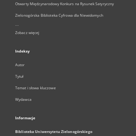
Otwarty Międzynarodowy Konkurs na Rysunek Satyryczny
Zielonogórska Biblioteka Cyfrowa dla Niewidomych
...
Zobacz więcej
Indeksy
Autor
Tytuł
Temat i słowa kluczowe
Wydawca
Informacje
Biblioteka Uniwersytetu Zielonogórskiego