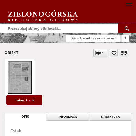
Wyszukiwanie zaawansowane
?
OBIEKT
Pokaż treść
OPIS
INFORMACJE
STRUKTURA
Tytuł: