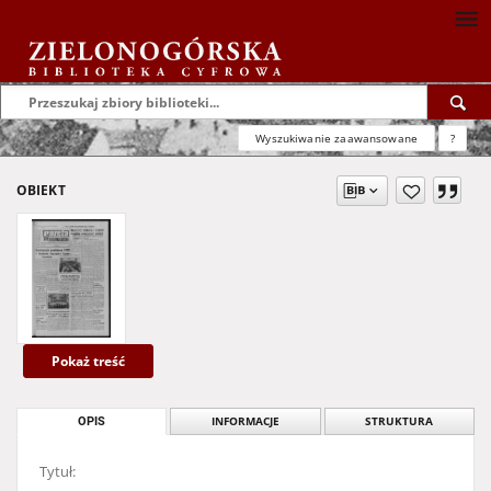
Wyszukiwanie zaawansowane
?
OBIEKT
Pokaż treść
OPIS
INFORMACJE
STRUKTURA
Tytuł: