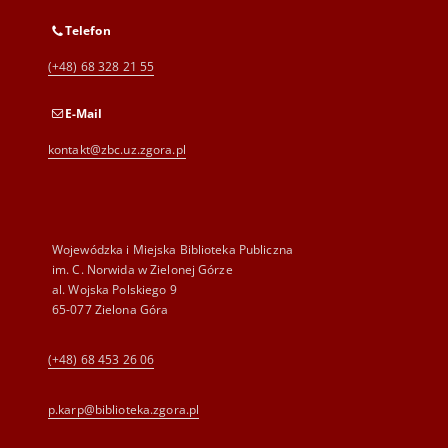
Telefon
(+48) 68 328 21 55
E-Mail
kontakt@zbc.uz.zgora.pl
Wojewódzka i Miejska Biblioteka Publiczna
im. C. Norwida w Zielonej Górze
al. Wojska Polskiego 9
65-077 Zielona Góra
(+48) 68 453 26 06
p.karp@biblioteka.zgora.pl