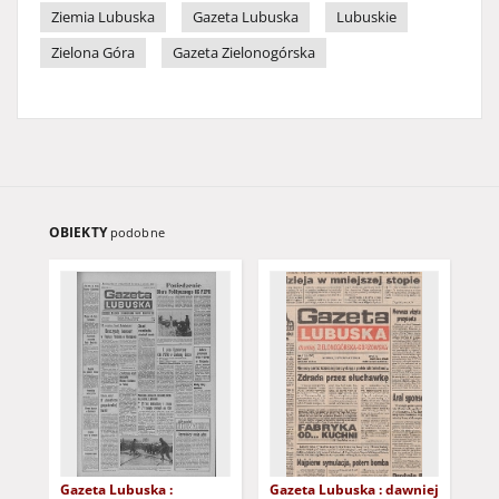
Ziemia Lubuska
Gazeta Lubuska
Lubuskie
Zielona Góra
Gazeta Zielonogórska
OBIEKTY
podobne
Gazeta Lubuska :
Gazeta Lubuska : dawniej
Gaz