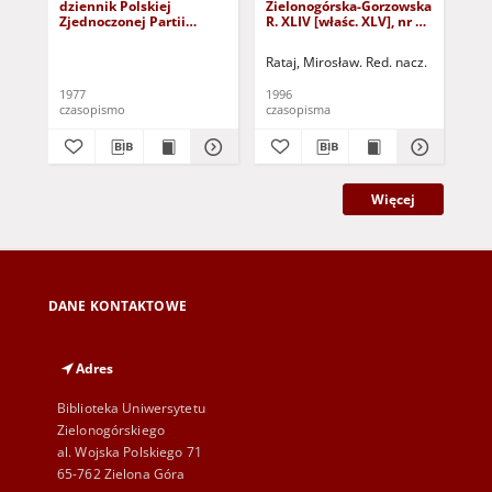
dziennik Polskiej
Zielonogórska-Gorzowska
Zi
Zjednoczonej Partii
R. XLIV [właśc. XLV], nr 52
R. 
Robotniczej : Zielona
(1 marca 1996). - Wyd. 1
(23
Góra - Gorzów R. XXVI Nr
Rataj, Mirosław. Red. nacz.
Rat
43 (23 lutego 1977). -
Wyd. A
1977
1996
199
czasopismo
czasopisma
cza
Więcej
DANE KONTAKTOWE
Adres
Biblioteka Uniwersytetu
Zielonogórskiego
al. Wojska Polskiego 71
65-762 Zielona Góra