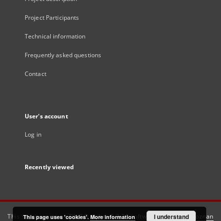
Project Participants
Technical information
Frequently asked questions
Contact
User's account
Log in
Recently viewed
This service runs on
DInGO dLibra 6.3.21
software created by
I understand
Poznan
This page uses 'cookies'.
More information