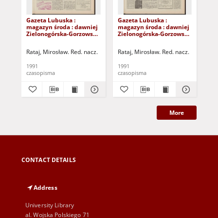
Gazeta Lubuska :
Gazeta Lubuska :
Gaz
magazyn środa : dawniej
magazyn środa : dawniej
ma
Zielonogórska-Gorzowska
Zielonogórska-Gorzowska
Zi
R. XXXIX [właśc. XL], nr
R. XXXIX [właśc. XL], nr
R. 
217 (18 września 1991). -
211 (11 września 1991). -
205
Rataj, Mirosław. Red. nacz.
Rataj, Mirosław. Red. nacz.
Rat
Wyd. 1
Wyd. 1
Wy
1991
1991
199
czasopisma
czasopisma
cza
More
CONTACT DETAILS
Address
University Library
al. Wojska Polskiego 71