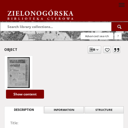
Advanced search
?
OBJECT
Show content
DESCRIPTION
INFORMATION
STRUCTURE
Title: