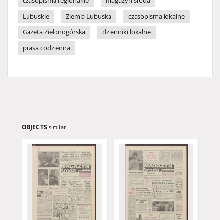
czasopisma regionalne
magazyn środa
Lubuskie
Ziemia Lubuska
czasopisma lokalne
Gazeta Zielonogórska
dzienniki lokalne
prasa codzienna
OBJECTS
similar