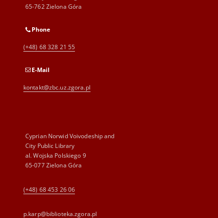
65-762 Zielona Góra
Phone
(+48) 68 328 21 55
E-Mail
kontakt@zbc.uz.zgora.pl
Cyprian Norwid Voivodeship and
City Public Library
al. Wojska Polskiego 9
65-077 Zielona Góra
(+48) 68 453 26 06
p.karp@biblioteka.zgora.pl