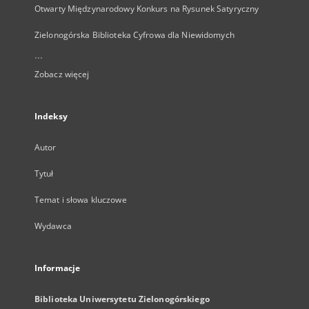
Otwarty Międzynarodowy Konkurs na Rysunek Satyryczny
Zielonogórska Biblioteka Cyfrowa dla Niewidomych
...
Zobacz więcej
Indeksy
Autor
Tytuł
Temat i słowa kluczowe
Wydawca
Informacje
Biblioteka Uniwersytetu Zielonogórskiego