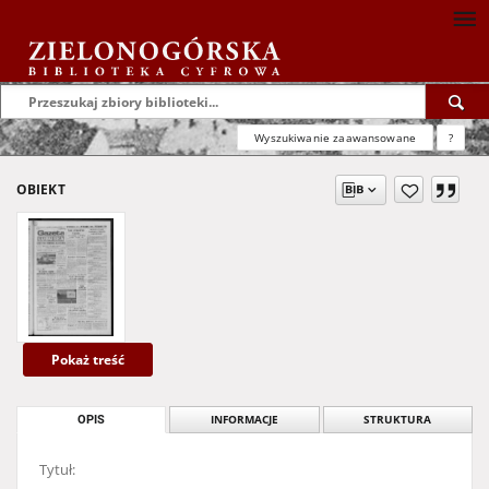
Wyszukiwanie zaawansowane
?
OBIEKT
Pokaż treść
OPIS
INFORMACJE
STRUKTURA
Tytuł: