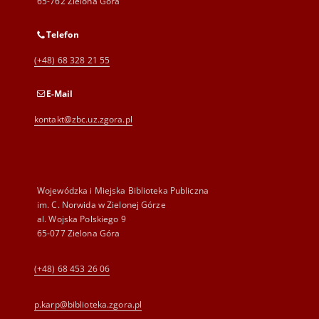
65-762 Zielona Góra
Telefon
(+48) 68 328 21 55
E-Mail
kontakt@zbc.uz.zgora.pl
Wojewódzka i Miejska Biblioteka Publiczna
im. C. Norwida w Zielonej Górze
al. Wojska Polskiego 9
65-077 Zielona Góra
(+48) 68 453 26 06
p.karp@biblioteka.zgora.pl