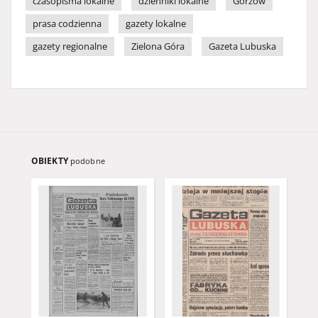
czasopisma lokalne
dzienniki lokalne
Gorzów
prasa codzienna
gazety lokalne
gazety regionalne
Zielona Góra
Gazeta Lubuska
OBIEKTY
podobne