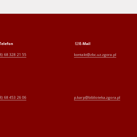
Telefon
E-Mail
8) 68 328 21 55
kontakt@zbc.uz.zgora.pl
8) 68 453 26 06
p.karp@biblioteka.zgora.pl