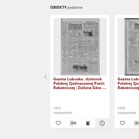
OBIEKTY
podobne
Gazeta Lubuska : dziennik
Gazeta Lubu
Polskiej Zjednoczonej Partii
Polskiej Zj
Robotniczej : Zielona Góra -
Robotniczej 
Gorzów R. XXVI Nr 43 (23
Gorzów R. X
lutego 1977). - Wyd. A
stycznia 197
1977
1979
czasopismo
czasopisma