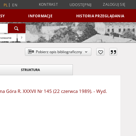
KONTRAST
ZALOGUJ SIĘ
UDOSTĘPNIJ
PL
EN
SY
INFORMACJE
HISTORIA PRZEGLĄDANIA
nsowane
?
Pobierz opis bibliograficzny
STRUKTURA
ona Góra R. XXXVII Nr 145 (22 czerwca 1989). - Wyd.