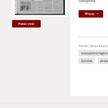
czasopisma
Więcej
Pokaż treść
Temat i słowa klucz
czasopisma region
Gorzów
pras