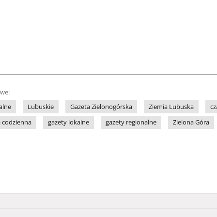
owe:
alne
Lubuskie
Gazeta Zielonogórska
Ziemia Lubuska
cz
a codzienna
gazety lokalne
gazety regionalne
Zielona Góra