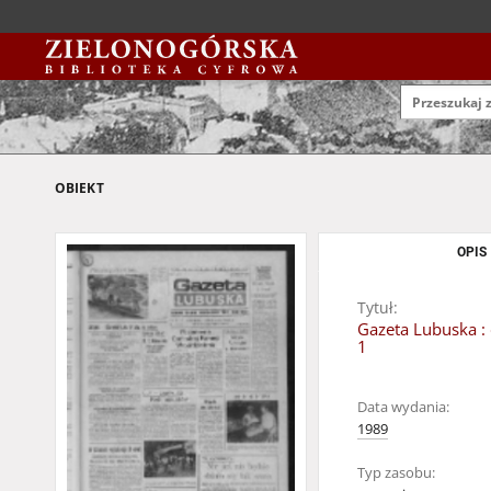
OBIEKT
OPIS
Tytuł:
Gazeta Lubuska : 
1
Data wydania:
1989
Typ zasobu: