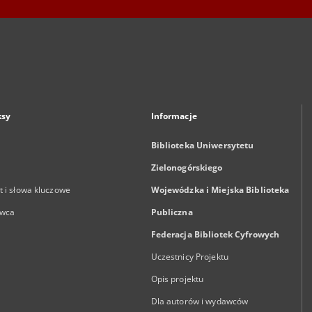
ksy
Informacje
Biblioteka Uniwersytetu
Zielonogórskiego
 i słowa kluczowe
Wojewódzka i Miejska Biblioteka
wca
Publiczna
Federacja Bibliotek Cyfrowych
Uczestnicy Projektu
Opis projektu
Dla autorów i wydawców