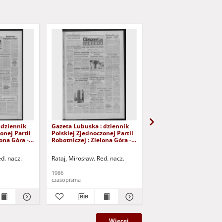
 dziennik
Gazeta Lubuska : dziennik
Gazeta Lubuska : dzie
onej Partii
Polskiej Zjednoczonej Partii
Polskiej Zjednoczonej P
lona Góra -
Robotniczej : Zielona Góra -
Robotniczej : Zielona G
Nr 100 (29
Gorzów R. XXXIV Nr 99 (28
Gorzów R. XXXIV Nr 96 
 Wyd. 1
kwietnia 1986). - Wyd. 1
kwietnia 1986). - Wyd. 
ed. nacz.
Rataj, Mirosław. Red. nacz.
Rataj, Mirosław. Red. nac
1986
1986
czasopisma
czasopisma
Więcej