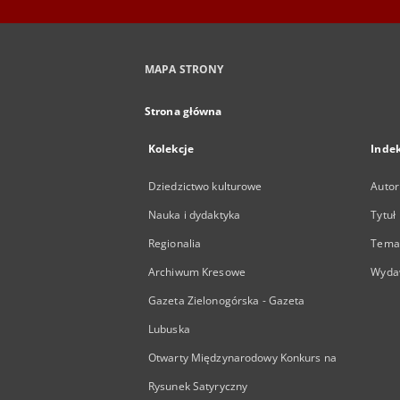
MAPA STRONY
Strona główna
Kolekcje
Inde
Dziedzictwo kulturowe
Autor
Nauka i dydaktyka
Tytuł
Regionalia
Temat
Archiwum Kresowe
Wyda
Gazeta Zielonogórska - Gazeta
Lubuska
Otwarty Międzynarodowy Konkurs na
Rysunek Satyryczny