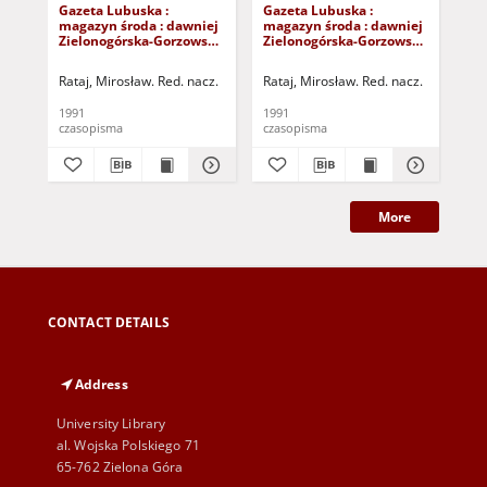
Gazeta Lubuska :
Gazeta Lubuska :
Gaz
magazyn środa : dawniej
magazyn środa : dawniej
ma
Zielonogórska-Gorzowska
Zielonogórska-Gorzowska
Zi
R. XXXIX [właśc. XL], nr
R. XXXIX [właśc. XL], nr
R. 
217 (18 września 1991). -
211 (11 września 1991). -
205
Rataj, Mirosław. Red. nacz.
Rataj, Mirosław. Red. nacz.
Rat
Wyd. 1
Wyd. 1
Wy
1991
1991
199
czasopisma
czasopisma
cza
More
CONTACT DETAILS
Address
University Library
al. Wojska Polskiego 71
65-762 Zielona Góra