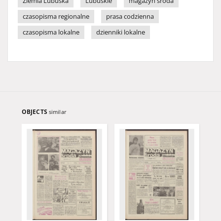
Ziemia Lubuska
Lubuskie
magazyn środa
czasopisma regionalne
prasa codzienna
czasopisma lokalne
dzienniki lokalne
OBJECTS
similar