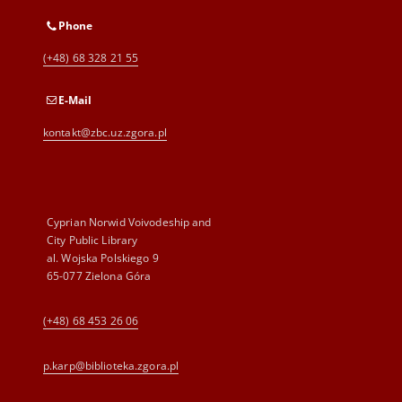
Phone
(+48) 68 328 21 55
E-Mail
kontakt@zbc.uz.zgora.pl
Cyprian Norwid Voivodeship and
City Public Library
al. Wojska Polskiego 9
65-077 Zielona Góra
(+48) 68 453 26 06
p.karp@biblioteka.zgora.pl