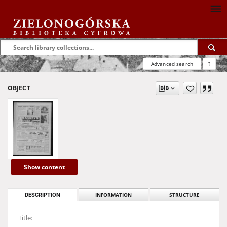
Advanced search
?
OBJECT
Show content
DESCRIPTION
INFORMATION
STRUCTURE
Title: