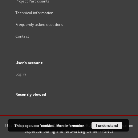
Project Participants
Technical information
Frequently asked questions
Contact
User's account
Log in
Recently viewed
This service runs on
DInGO dLibra 6.3.21
software created by
I understand
Poznan
This page uses 'cookies'.
More information
Supercomputing and Networking Center (PSNC)