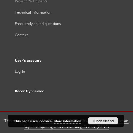
Project Participants
Technical information
Frequently asked questions
Contact
User's account
Log in
Recently viewed
This service runs on
DInGO dLibra 6.3.21
software created by
I understand
Poznan
This page uses 'cookies'.
More information
Supercomputing and Networking Center (PSNC)