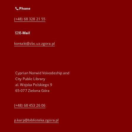
Phone
(+48) 68 328 21 55
E-Mail
kontakt@zbc.uz.zgora.pl
Cyprian Norwid Voivodeship and
City Public Library
al. Wojska Polskiego 9
65-077 Zielona Góra
(+48) 68 453 26 06
p.karp@biblioteka.zgora.pl