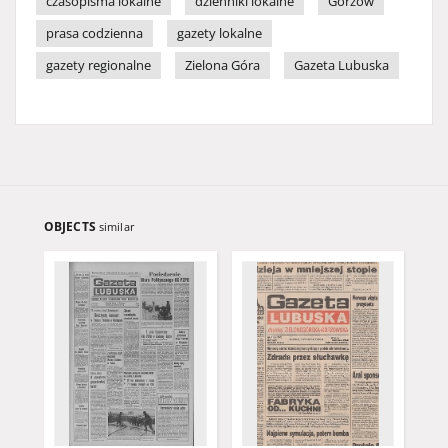
czasopisma lokalne
dzienniki lokalne
Gorzów
prasa codzienna
gazety lokalne
gazety regionalne
Zielona Góra
Gazeta Lubuska
OBJECTS
similar