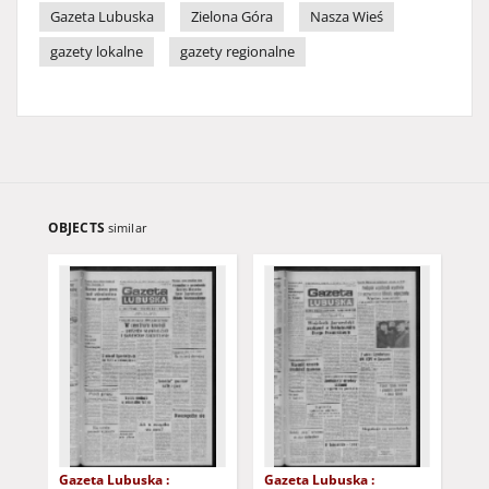
Gazeta Lubuska
Zielona Góra
Nasza Wieś
gazety lokalne
gazety regionalne
OBJECTS
similar
Gazeta Lubuska :
Gazeta Lubuska :
Gaz