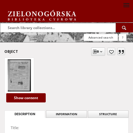
Advanced search
?
OBJECT
Show content
DESCRIPTION
INFORMATION
STRUCTURE
Title: