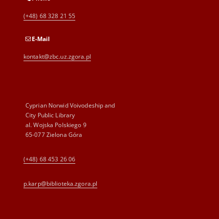
(+48) 68 328 21 55
E-Mail
kontakt@zbc.uz.zgora.pl
Cyprian Norwid Voivodeship and
City Public Library
al. Wojska Polskiego 9
65-077 Zielona Góra
(+48) 68 453 26 06
p.karp@biblioteka.zgora.pl