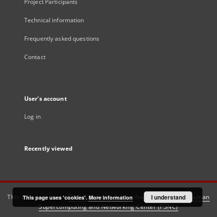
Project Participants
Technical information
Frequently asked questions
Contact
User's account
Log in
Recently viewed
This service runs on
DInGO dLibra 6.3.21
software created by
I understand
Poznan
This page uses 'cookies'.
More information
Supercomputing and Networking Center (PSNC)