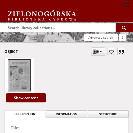
Advanced search
?
OBJECT
Show content
DESCRIPTION
INFORMATION
STRUCTURE
Title: