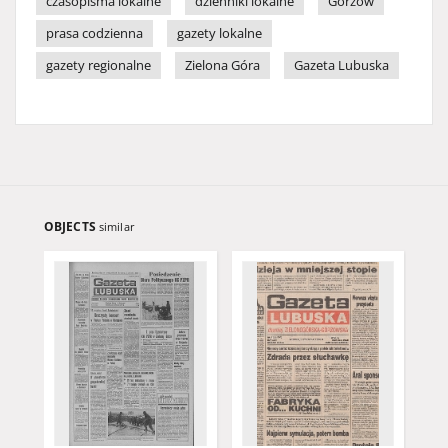
czasopisma lokalne
dzienniki lokalne
Gorzów
prasa codzienna
gazety lokalne
gazety regionalne
Zielona Góra
Gazeta Lubuska
OBJECTS
similar