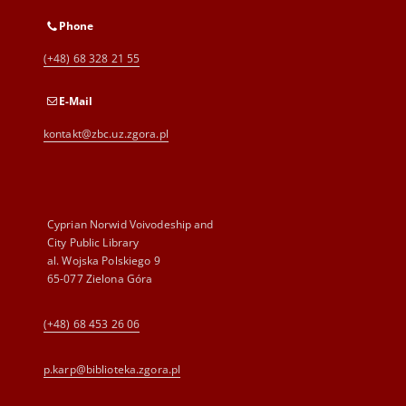
Phone
(+48) 68 328 21 55
E-Mail
kontakt@zbc.uz.zgora.pl
Cyprian Norwid Voivodeship and
City Public Library
al. Wojska Polskiego 9
65-077 Zielona Góra
(+48) 68 453 26 06
p.karp@biblioteka.zgora.pl