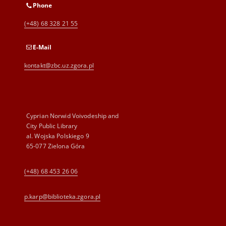
Phone
(+48) 68 328 21 55
E-Mail
kontakt@zbc.uz.zgora.pl
Cyprian Norwid Voivodeship and
City Public Library
al. Wojska Polskiego 9
65-077 Zielona Góra
(+48) 68 453 26 06
p.karp@biblioteka.zgora.pl