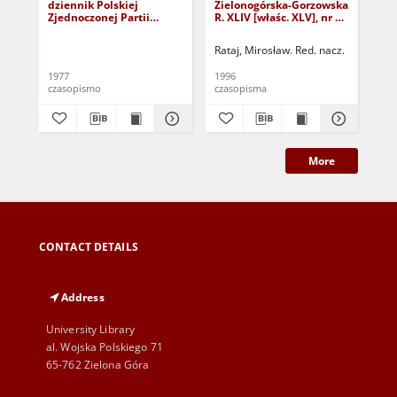
dziennik Polskiej
Zielonogórska-Gorzowska
Zi
Zjednoczonej Partii
R. XLIV [właśc. XLV], nr 52
R. 
Robotniczej : Zielona
(1 marca 1996). - Wyd. 1
(23
Góra - Gorzów R. XXVI Nr
Rataj, Mirosław. Red. nacz.
Rat
43 (23 lutego 1977). -
Wyd. A
1977
1996
199
czasopismo
czasopisma
cza
More
CONTACT DETAILS
Address
University Library
al. Wojska Polskiego 71
65-762 Zielona Góra