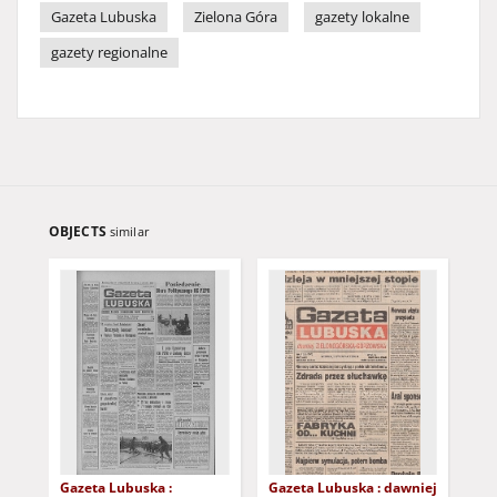
Gazeta Lubuska
Zielona Góra
gazety lokalne
gazety regionalne
OBJECTS
similar
Gazeta Lubuska :
Gazeta Lubuska : dawniej
Gaz