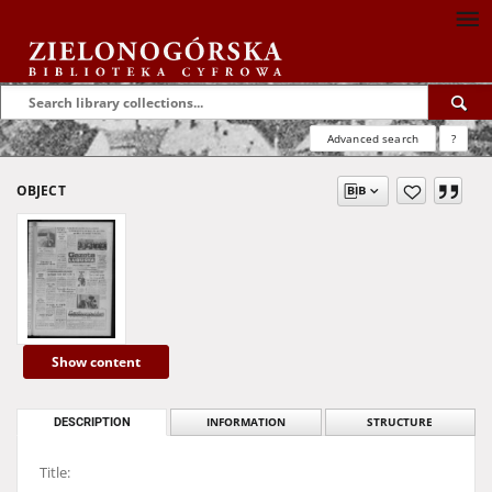
Advanced search
?
OBJECT
Show content
DESCRIPTION
INFORMATION
STRUCTURE
Title: