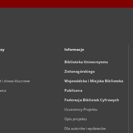
ksy
Informacje
Biblioteka Uniwersytetu
Zielonogórskiego
 i słowa kluczowe
Wojewódzka i Miejska Biblioteka
wca
Publiczna
Federacja Bibliotek Cyfrowych
Uczestnicy Projektu
Opis projektu
Dla autorów i wydawców