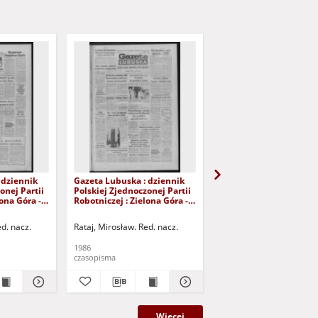
 dziennik
Gazeta Lubuska : dziennik
Gazeta Lubuska : dzie
onej Partii
Polskiej Zjednoczonej Partii
Polskiej Zjednoczonej P
lona Góra -
Robotniczej : Zielona Góra -
Robotniczej : Zielona G
Nr 100 (29
Gorzów R. XXXIV Nr 99 (28
Gorzów R. XXXIV Nr 96 
 Wyd. 1
kwietnia 1986). - Wyd. 1
kwietnia 1986). - Wyd. 
ed. nacz.
Rataj, Mirosław. Red. nacz.
Rataj, Mirosław. Red. nac
1986
1986
czasopisma
czasopisma
Więcej