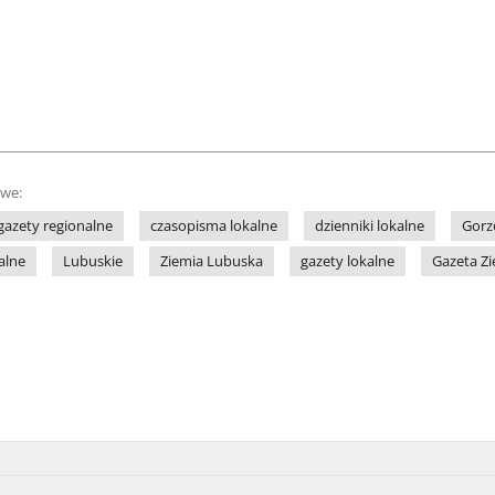
owe:
gazety regionalne
czasopisma lokalne
dzienniki lokalne
Gor
alne
Lubuskie
Ziemia Lubuska
gazety lokalne
Gazeta Z