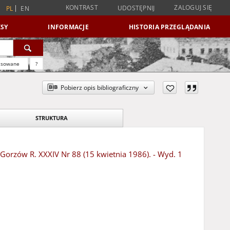
KONTRAST
ZALOGUJ SIĘ
UDOSTĘPNIJ
PL
EN
SY
INFORMACJE
HISTORIA PRZEGLĄDANIA
nsowane
?
Pobierz opis bibliograficzny
STRUKTURA
- Gorzów R. XXXIV Nr 88 (15 kwietnia 1986). - Wyd. 1