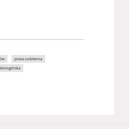
zów
prasa codzienna
ielonogórska