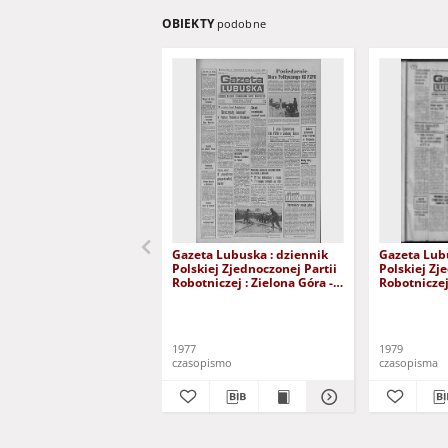
OBIEKTY
podobne
Gazeta Lubuska : dziennik
Gazeta Lubu
Polskiej Zjednoczonej Partii
Polskiej Zj
Robotniczej : Zielona Góra -
Robotniczej 
Gorzów R. XXVI Nr 43 (23
Gorzów R. X
lutego 1977). - Wyd. A
stycznia 197
1977
1979
czasopismo
czasopisma