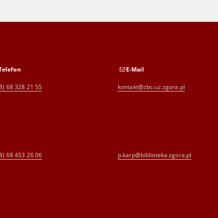
Telefon
E-Mail
8) 68 328 21 55
kontakt@zbc.uz.zgora.pl
8) 68 453 26 06
p.karp@biblioteka.zgora.pl