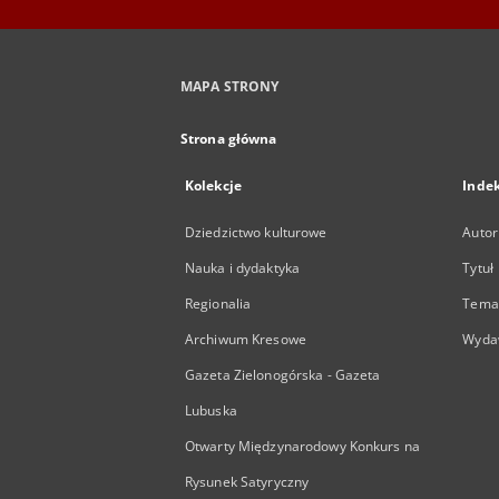
MAPA STRONY
Strona główna
Kolekcje
Inde
Dziedzictwo kulturowe
Autor
Nauka i dydaktyka
Tytuł
Regionalia
Temat
Archiwum Kresowe
Wyda
Gazeta Zielonogórska - Gazeta
Lubuska
Otwarty Międzynarodowy Konkurs na
Rysunek Satyryczny