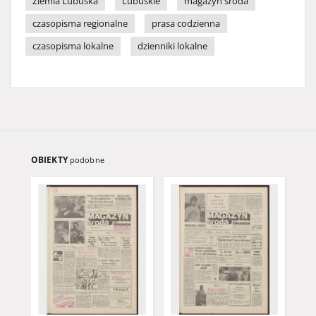
Ziemia Lubuska
Lubuskie
magazyn środa
czasopisma regionalne
prasa codzienna
czasopisma lokalne
dzienniki lokalne
OBIEKTY
podobne