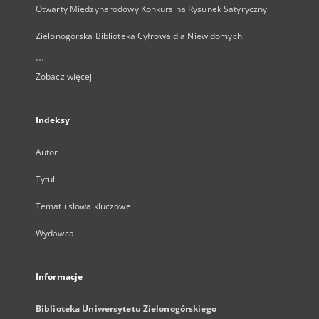
Otwarty Międzynarodowy Konkurs na Rysunek Satyryczny
Zielonogórska Biblioteka Cyfrowa dla Niewidomych
...
Zobacz więcej
Indeksy
Autor
Tytuł
Temat i słowa kluczowe
Wydawca
Informacje
Biblioteka Uniwersytetu Zielonogórskiego