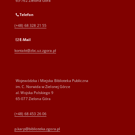
65-762 Zielona Góra
Telefon
(+48) 68 328 21 55
E-Mail
kontakt@zbc.uz.zgora.pl
Wojewódzka i Miejska Biblioteka Publiczna
im. C. Norwida w Zielonej Górze
al. Wojska Polskiego 9
65-077 Zielona Góra
(+48) 68 453 26 06
p.karp@biblioteka.zgora.pl