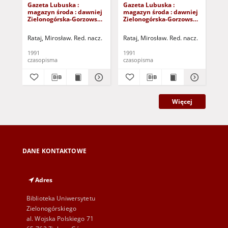
Gazeta Lubuska :
Gazeta Lubuska :
Gaz
magazyn środa : dawniej
magazyn środa : dawniej
ma
Zielonogórska-Gorzowska
Zielonogórska-Gorzowska
Zi
R. XXXIX [właśc. XL], nr
R. XXXIX [właśc. XL], nr
R. 
217 (18 września 1991). -
211 (11 września 1991). -
205
Rataj, Mirosław. Red. nacz.
Rataj, Mirosław. Red. nacz.
Rat
Wyd. 1
Wyd. 1
Wy
1991
1991
199
czasopisma
czasopisma
cza
Więcej
DANE KONTAKTOWE
Adres
Biblioteka Uniwersytetu
Zielonogórskiego
al. Wojska Polskiego 71