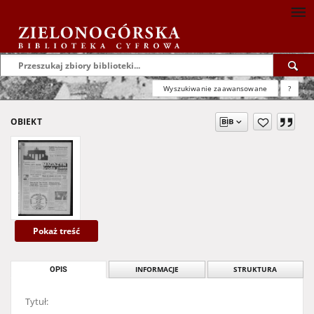
Wyszukiwanie zaawansowane
?
OBIEKT
Pokaż treść
OPIS
INFORMACJE
STRUKTURA
Tytuł: