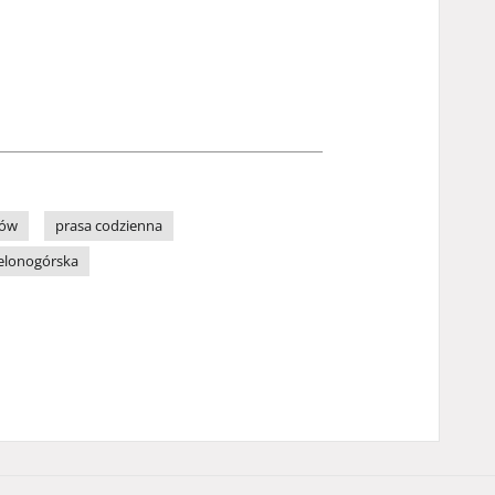
zów
prasa codzienna
ielonogórska