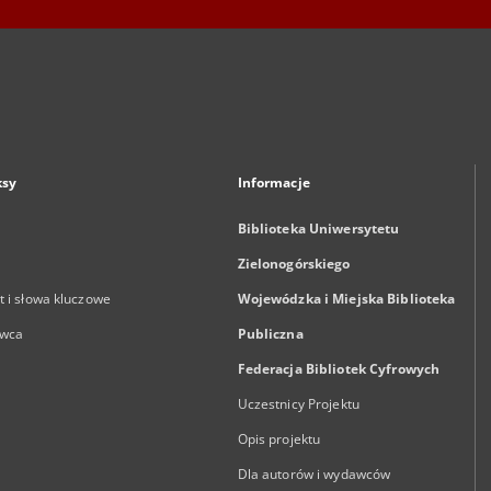
ksy
Informacje
Biblioteka Uniwersytetu
Zielonogórskiego
 i słowa kluczowe
Wojewódzka i Miejska Biblioteka
wca
Publiczna
Federacja Bibliotek Cyfrowych
Uczestnicy Projektu
Opis projektu
Dla autorów i wydawców