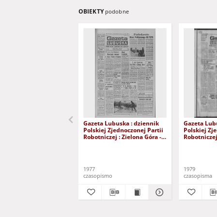
OBIEKTY
podobne
Gazeta Lubuska : dziennik
Gazeta Lubu
Polskiej Zjednoczonej Partii
Polskiej Zj
Robotniczej : Zielona Góra -
Robotniczej 
Gorzów R. XXVI Nr 43 (23
Gorzów R. X
lutego 1977). - Wyd. A
stycznia 197
1977
1979
czasopismo
czasopisma