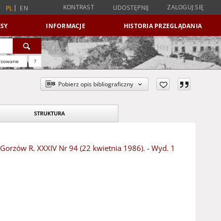
KONTRAST
ZALOGUJ SIĘ
UDOSTĘPNIJ
PL
EN
SY
INFORMACJE
HISTORIA PRZEGLĄDANIA
nsowane
?
Pobierz opis bibliograficzny
STRUKTURA
- Gorzów R. XXXIV Nr 94 (22 kwietnia 1986). - Wyd. 1