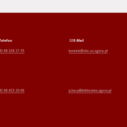
Telefon
E-Mail
8) 68 328 21 55
kontakt@zbc.uz.zgora.pl
8) 68 453 26 06
p.karp@biblioteka.zgora.pl