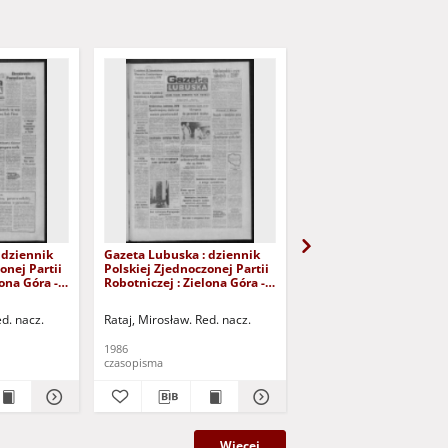
 dziennik
Gazeta Lubuska : dziennik
Gazeta Lubuska : dzie
onej Partii
Polskiej Zjednoczonej Partii
Polskiej Zjednoczonej P
lona Góra -
Robotniczej : Zielona Góra -
Robotniczej : Zielona G
Nr 100 (29
Gorzów R. XXXIV Nr 99 (28
Gorzów R. XXXIV Nr 96 
 Wyd. 1
kwietnia 1986). - Wyd. 1
kwietnia 1986). - Wyd. 
ed. nacz.
Rataj, Mirosław. Red. nacz.
Rataj, Mirosław. Red. nac
1986
1986
czasopisma
czasopisma
Więcej