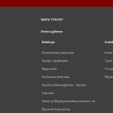
MAPA STRONY
Strona główna
Kolekcje
Inde
Dziedzictwo kulturowe
Autor
Nauka i dydaktyka
Tytuł
Regionalia
Temat
Archiwum Kresowe
Wyda
Gazeta Zielonogórska - Gazeta
Lubuska
Otwarty Międzynarodowy Konkurs na
Rysunek Satyryczny