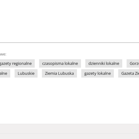
owe:
gazety regionalne
czasopisma lokalne
dzienniki lokalne
Gor
alne
Lubuskie
Ziemia Lubuska
gazety lokalne
Gazeta Z