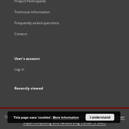
Project Participants
Technical information
Frequently asked questions
Contact
User's account
Log in
Recently viewed
This service runs on
DInGO dLibra 6.3.21
software created by
I understand
Poznan
This page uses 'cookies'.
More information
Supercomputing and Networking Center (PSNC)