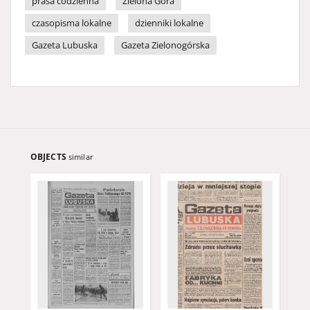
prasa codzienna
Zielona Góra
czasopisma lokalne
dzienniki lokalne
Gazeta Lubuska
Gazeta Zielonogórska
OBJECTS
similar