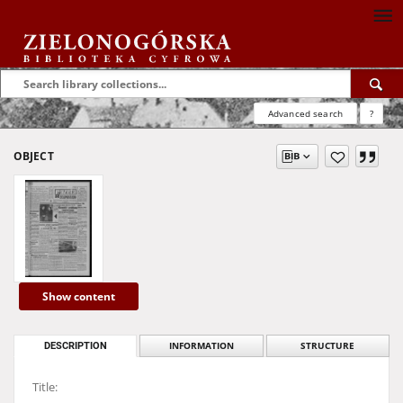
Advanced search
?
OBJECT
Show content
DESCRIPTION
INFORMATION
STRUCTURE
Title: