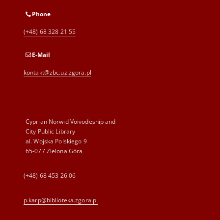
Phone
(+48) 68 328 21 55
E-Mail
kontakt@zbc.uz.zgora.pl
Cyprian Norwid Voivodeship and
City Public Library
al. Wojska Polskiego 9
65-077 Zielona Góra
(+48) 68 453 26 06
p.karp@biblioteka.zgora.pl