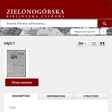
Advanced search
?
OBJECT
Show content
DESCRIPTION
INFORMATION
STRUCTURE
Title: