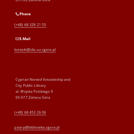
Phone
(+48) 68 328 21 55
E-Mail
kontakt@zbc.uz.zgora.pl
Cyprian Norwid Voivodeship and
City Public Library
al. Wojska Polskiego 9
65-077 Zielona Góra
(+48) 68 453 26 06
p.karp@biblioteka.zgora.pl