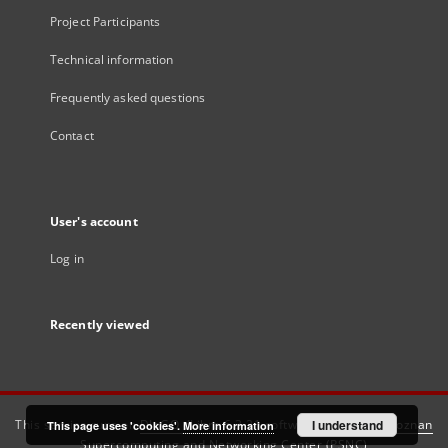
Project Participants
Technical information
Frequently asked questions
Contact
User's account
Log in
Recently viewed
This service runs on
DInGO dLibra 6.3.21
software created by
I understand
Poznan
This page uses 'cookies'.
More information
Supercomputing and Networking Center (PSNC)