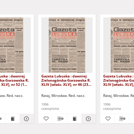
uska : dawniej
Gazeta Lubuska : dawniej
Gazeta Lubuska :
ska-Gorzowska R.
Zielonogórska-Gorzowska R.
Zielonogórska-Go
 XLV], nr 52 (1
XLIV [właśc. XLV], nr 46 (23
XLIV [właśc. XLV],
. - Wyd. 1
lutego 1996). - Wyd. 1
lutego 1996). - W
ław. Red. nacz.
Rataj, Mirosław. Red. nacz.
Rataj, Mirosław. R
1996
1996
czasopisma
czasopisma