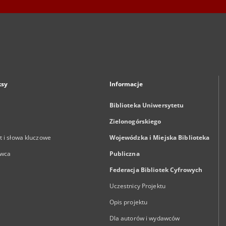
ksy
Informacje
Biblioteka Uniwersytetu
Zielonogórskiego
 i słowa kluczowe
Wojewódzka i Miejska Biblioteka
wca
Publiczna
Federacja Bibliotek Cyfrowych
Uczestnicy Projektu
Opis projektu
Dla autorów i wydawców