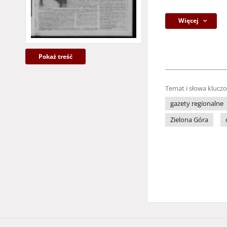
Więcej
Pokaż treść
Temat i słowa klucz
gazety regionalne
Zielona Góra