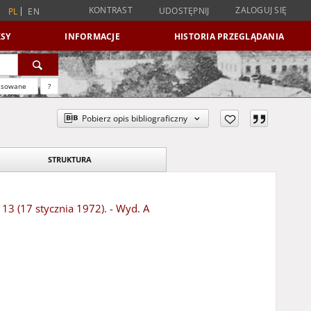
KONTRAST
ZALOGUJ SIĘ
UDOSTĘPNIJ
PL
EN
SY
INFORMACJE
HISTORIA PRZEGLĄDANIA
nsowane
?
Pobierz opis bibliograficzny
STRUKTURA
 13 (17 stycznia 1972). - Wyd. A