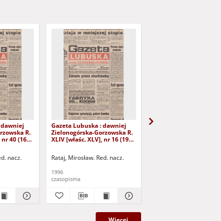
 dawniej
Gazeta Lubuska : dawniej
Gazeta Lubuska : dawn
rzowska R.
Zielonogórska-Gorzowska R.
Zielonogórska-Gorzows
 nr 40 (16
XLIV [właśc. XLV], nr 16 (19
XLI [właśc. XLII], nr 281
yd. 1
stycznia 1996). - Wyd. 1
grudnia 1993). - Wyd 1
ed. nacz.
Rataj, Mirosław. Red. nacz.
Rataj, Mirosław. Red. nac
1996
1993
czasopisma
czasopisma
Więcej