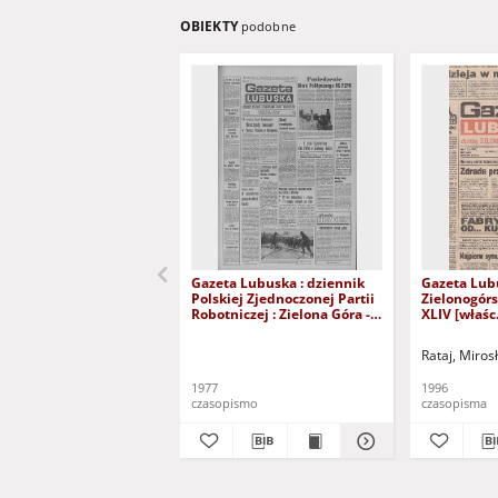
OBIEKTY
podobne
Gazeta Lubuska : dziennik
Gazeta Lub
Polskiej Zjednoczonej Partii
Zielonogór
Robotniczej : Zielona Góra -
XLIV [właśc.
Gorzów R. XXVI Nr 43 (23
marca 1996)
lutego 1977). - Wyd. A
Rataj, Miros
1977
1996
czasopismo
czasopisma