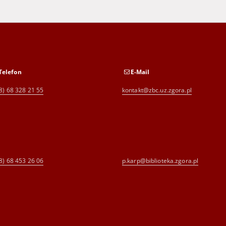
Telefon
E-Mail
8) 68 328 21 55
kontakt@zbc.uz.zgora.pl
8) 68 453 26 06
p.karp@biblioteka.zgora.pl