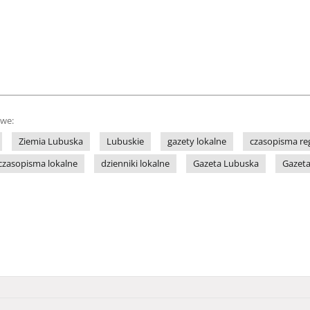
owe:
Ziemia Lubuska
Lubuskie
gazety lokalne
czasopisma re
czasopisma lokalne
dzienniki lokalne
Gazeta Lubuska
Gazeta