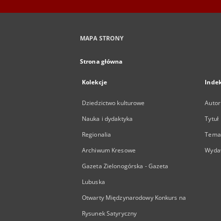
MAPA STRONY
Strona główna
Kolekcje
Inde
Dziedzictwo kulturowe
Autor
Nauka i dydaktyka
Tytuł
Regionalia
Temat
Archiwum Kresowe
Wyda
Gazeta Zielonogórska - Gazeta
Lubuska
Otwarty Międzynarodowy Konkurs na
Rysunek Satyryczny