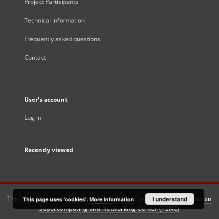
Project Participants
Technical information
Frequently asked questions
Contact
User's account
Log in
Recently viewed
This service runs on
DInGO dLibra 6.3.21
software created by
I understand
Poznan
This page uses 'cookies'.
More information
Supercomputing and Networking Center (PSNC)