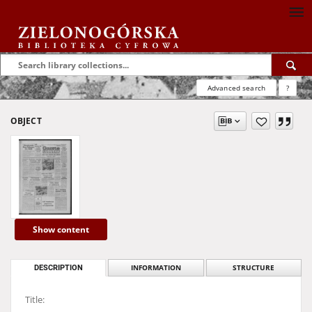
Advanced search
?
OBJECT
Show content
DESCRIPTION
INFORMATION
STRUCTURE
Title: