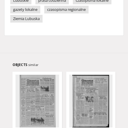
Lubuskie
prasa codzienna
czasopisma lokalne
gazety lokalne
czasopisma regionalne
Ziemia Lubuska
OBJECTS
similar