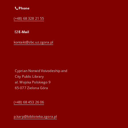
Phone
(+48) 68 328 21 55
E-Mail
kontakt@zbc.uz.zgora.pl
Cyprian Norwid Voivodeship and
City Public Library
al. Wojska Polskiego 9
65-077 Zielona Góra
(+48) 68 453 26 06
p.karp@biblioteka.zgora.pl