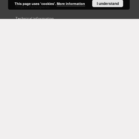
I understand
This page uses 'cookies'.
More information
Project Participants
Technical information
Frequently asked questions
Contact
User's account
Log in
Recently viewed
This service runs on
DInGO dLibra 6.3.21
software created by
Poznan
Supercomputing and Networking Center (PSNC)