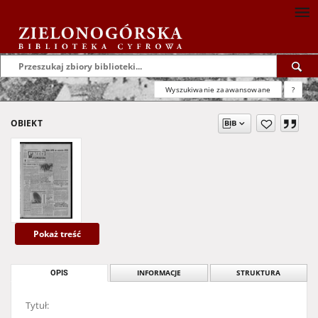
Wyszukiwanie zaawansowane
?
OBIEKT
Pokaż treść
OPIS
INFORMACJE
STRUKTURA
Tytuł: