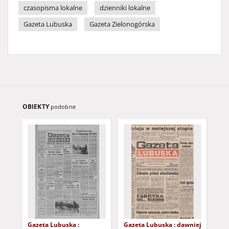
czasopisma lokalne
dzienniki lokalne
Gazeta Lubuska
Gazeta Zielonogórska
OBIEKTY
podobne
Gazeta Lubuska :
Gazeta Lubuska : dawniej
Gaz