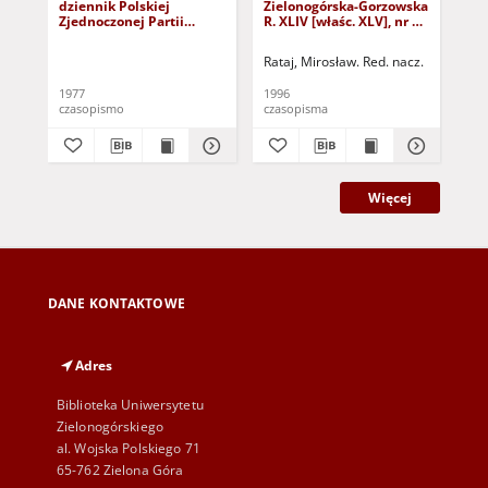
dziennik Polskiej
Zielonogórska-Gorzowska
Zi
Zjednoczonej Partii
R. XLIV [właśc. XLV], nr 52
R. 
Robotniczej : Zielona
(1 marca 1996). - Wyd. 1
(23
Góra - Gorzów R. XXVI Nr
Rataj, Mirosław. Red. nacz.
Rat
43 (23 lutego 1977). -
Wyd. A
1977
1996
199
czasopismo
czasopisma
cza
Więcej
DANE KONTAKTOWE
Adres
Biblioteka Uniwersytetu
Zielonogórskiego
al. Wojska Polskiego 71
65-762 Zielona Góra