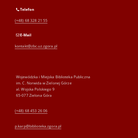
Telefon
(+48) 68 328 21 55
E-Mail
kontakt@zbc.uz.zgora.pl
Wojewódzka i Miejska Biblioteka Publiczna
im. C. Norwida w Zielonej Górze
al. Wojska Polskiego 9
65-077 Zielona Góra
(+48) 68 453 26 06
p.karp@biblioteka.zgora.pl