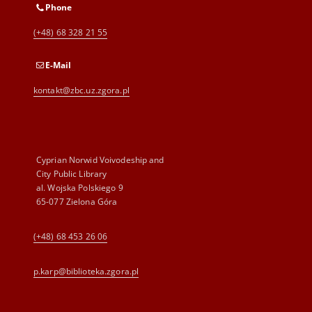
Phone
(+48) 68 328 21 55
E-Mail
kontakt@zbc.uz.zgora.pl
Cyprian Norwid Voivodeship and
City Public Library
al. Wojska Polskiego 9
65-077 Zielona Góra
(+48) 68 453 26 06
p.karp@biblioteka.zgora.pl