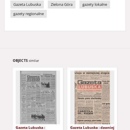
Gazeta Lubuska
Zielona Góra
gazety lokalne
gazety regionalne
OBJECTS
similar
Gazeta Lubuska :
Gazeta Lubuska : dawniej
Gaz