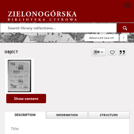
Advanced search
?
OBJECT
Show content
DESCRIPTION
INFORMATION
STRUCTURE
Title: