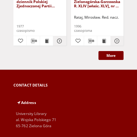
dziennik Polskiej
Zielonogórska-Gorzowska
Zi
Zjednoczonej Partii
R. XLIV [właśc. XLV], nr 52
R. 
Robotniczej : Zielona
(1 marca 1996). - Wyd. 1
(23
Góra - Gorzów R. XXVI Nr
Rataj, Mirosław. Red. nacz.
Rat
43 (23 lutego 1977). -
Wyd. A
1977
1996
199
czasopismo
czasopisma
cza
More
CONTACT DETAILS
Address
University Library
al. Wojska Polskiego 71
65-762 Zielona Góra