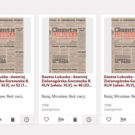
uska : dawniej
Gazeta Lubuska : dawniej
Gazeta Lubuska :
ska-Gorzowska R.
Zielonogórska-Gorzowska R.
Zielonogórska-Go
 XLV], nr 52 (1
XLIV [właśc. XLV], nr 46 (23
XLIV [właśc. XLV],
. - Wyd. 1
lutego 1996). - Wyd. 1
lutego 1996). - W
ław. Red. nacz.
Rataj, Mirosław. Red. nacz.
Rataj, Mirosław. R
1996
1996
czasopisma
czasopisma