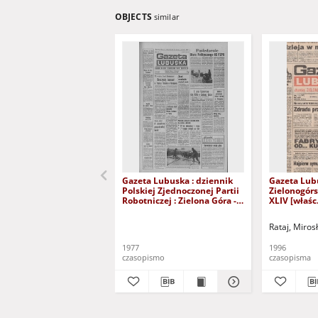
OBJECTS
similar
Gazeta Lubuska : dziennik
Gazeta Lub
Polskiej Zjednoczonej Partii
Zielonogór
Robotniczej : Zielona Góra -
XLIV [właśc.
Gorzów R. XXVI Nr 43 (23
marca 1996)
lutego 1977). - Wyd. A
Rataj, Miros
1977
1996
czasopismo
czasopisma