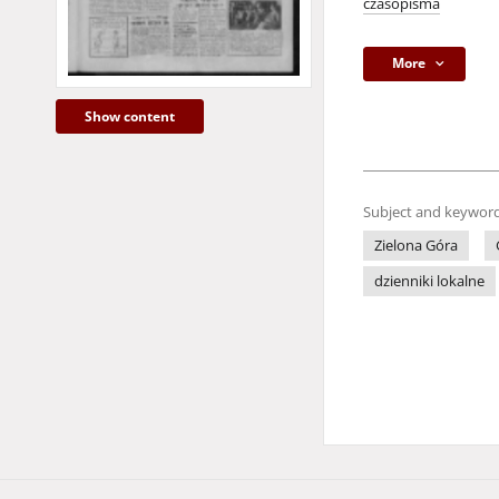
czasopisma
More
Show content
Subject and keyword
Zielona Góra
dzienniki lokalne