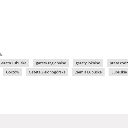
s:
Gazeta Lubuska
gazety regionalne
gazety lokalne
prasa cod
Gorzów
Gazeta Zielonogórska
Ziemia Lubuska
Lubuskie