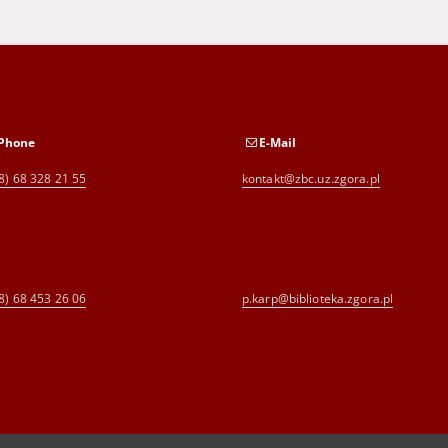
Phone
E-Mail
8) 68 328 21 55
kontakt@zbc.uz.zgora.pl
8) 68 453 26 06
p.karp@biblioteka.zgora.pl