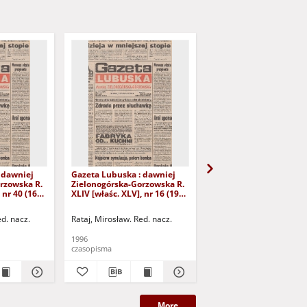
 dawniej
Gazeta Lubuska : dawniej
Gazeta Lubuska : dawn
rzowska R.
Zielonogórska-Gorzowska R.
Zielonogórska-Gorzows
 nr 40 (16
XLIV [właśc. XLV], nr 16 (19
XLI [właśc. XLII], nr 281
yd. 1
stycznia 1996). - Wyd. 1
grudnia 1993). - Wyd 1
ed. nacz.
Rataj, Mirosław. Red. nacz.
Rataj, Mirosław. Red. nac
1996
1993
czasopisma
czasopisma
More