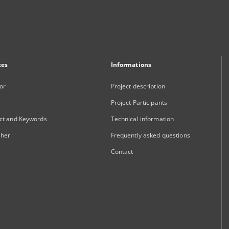
xes
Informations
or
Project description
Project Participants
ct and Keywords
Technical information
sher
Frequently asked questions
Contact