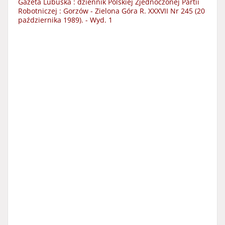
Gazeta Lubuska : dziennik Polskiej Zjednoczonej Partii
Robotniczej : Gorzów - Zielona Góra R. XXXVII Nr 245 (20
października 1989). - Wyd. 1