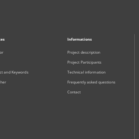
xes
Informations
or
Project description
Project Participants
ct and Keywords
Technical information
sher
Frequently asked questions
Contact