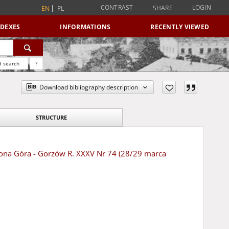
CONTRAST
LOGIN
SHARE
EN
PL
NDEXES
INFORMATIONS
RECENTLY VIEWED
 search
?
Download bibliography description
STRUCTURE
ielona Góra - Gorzów R. XXXV Nr 74 (28/29 marca