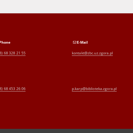
Phone
E-Mail
8) 68 328 21 55
kontakt@zbc.uz.zgora.pl
8) 68 453 26 06
p.karp@biblioteka.zgora.pl