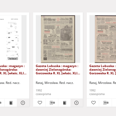
uska : magazyn :
Gazeta Lubuska : magazyn :
Gazeta Lubuska :
lonogórska-
dawniej Zielonogórska-
dawniej Zielonog
. XL [właśc. XLI],
Gorzowska R. XL [właśc. XLI],
Gorzowska R. XL [
24/25/26/27
nr 238 (10/11 października
nr 232 (3/4 paźdz
2). - Wyd. 1
1992). - Wyd. 1
1992). - Wyd. 1
ław. Red. nacz.
Rataj, Mirosław. Red. nacz.
Rataj, Mirosław. R
1992
1992
czasopisma
czasopisma