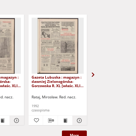
 magazyn :
Gazeta Lubuska : magazyn :
Gazeta Lubuska : maga
órska-
dawniej Zielonogórska-
dawniej Zielonogórska
właśc. XLI],
Gorzowska R. XL [właśc. XLI],
Gorzowska R. XL [właśc.
iernika
nr 226 (26/27 września 1992).
nr 250 (24/25 paździer
- Wyd. 1
1992). - Wyd. 1
ed. nacz.
Rataj, Mirosław. Red. nacz.
Rataj, Mirosław. Red. nac
1992
1992
czasopisma
czasopisma
More