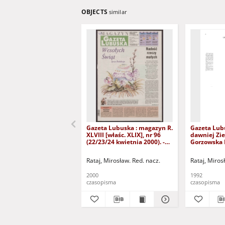
OBJECTS
similar
Gazeta Lubuska : magazyn R.
Gazeta Lub
XLVIII [właśc. XLIX], nr 96
dawniej Zie
(22/23/24 kwietnia 2000). -
Gorzowska R
Wyd. A
nr 300 (23/
grudnia 199
Rataj, Mirosław. Red. nacz.
Rataj, Miros
2000
1992
czasopisma
czasopisma