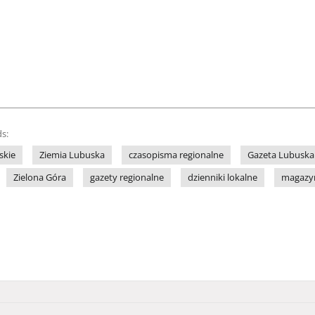
s:
skie
Ziemia Lubuska
czasopisma regionalne
Gazeta Lubuska
Zielona Góra
gazety regionalne
dzienniki lokalne
magazy