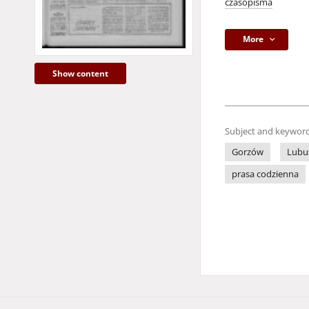
czasopisma
More
Show content
Subject and keyword
Gorzów
Lubu
prasa codzienna